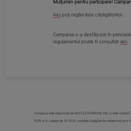
Mulțumim pentru participare! Campani
Aici
poți regăsi lista câștigătorilor.
Campania s-a desfășurat în perioada 2
regulamentul poate fi consultat
aici
.
Campania este organizată de NESTLÉ ROMÂNIA SRL și este valabilă în 
RON și în valoare de 30 RON, acordate câștigătorilor desemnați prin trag