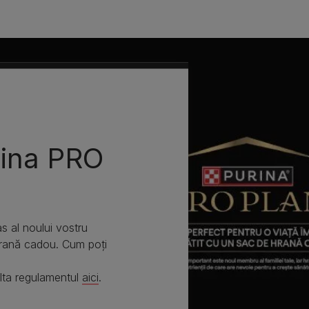
ina PRO
s al noului vostru
hrană cadou. Cum poți
ulta regulamentul
aici
.