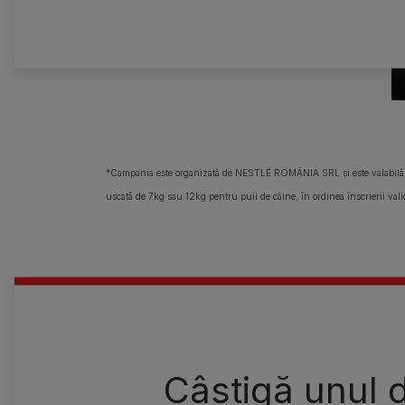
*Campania este organizată de NESTLÉ ROMÂNIA SRL și este valabilă î
uscată de 7kg sau 12kg pentru puii de câine, în ordinea înscrierii valid
Câștigă unul d