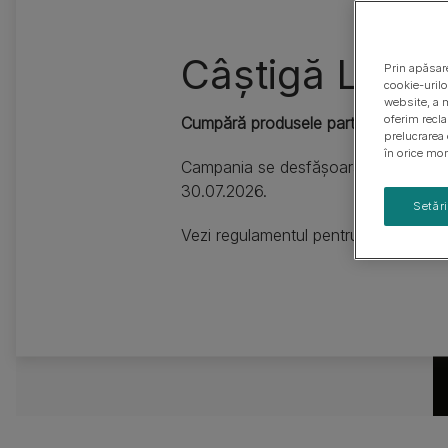
Ghiduri cu rase de câini
Sănătatea puiului de câine
Câștigă Like 
Prin apăsare
cookie-urilo
website, a m
oferim recl
Cumpără produsele participante și câ
prelucrarea 
în orice mom
Campania se desfășoară în perioada
30.07.2026.
Setăr
Vezi regulamentul pentru magazinel