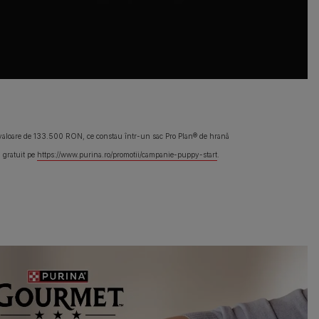
valoare de 133.500 RON, ce constau într-un sac Pro Plan® de hrană
l gratuit pe
https://www.purina.ro/promotii/campanie-puppy-start
.