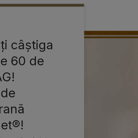
ți câștiga
le 60 de
AG!
 de
hrană
et®!