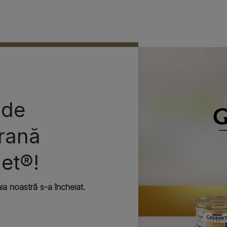
 de
hrană
et®!
a noastră s-a încheiat.