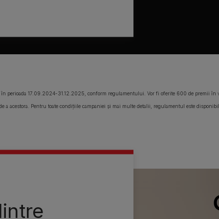
n perioada 17.09.2024-31.12.2025, conform regulamentului. Vor fi oferite 600 de premii în 
e a acestora. Pentru toate condițiile campaniei și mai multe detalii, regulamentul este disponibi
intre