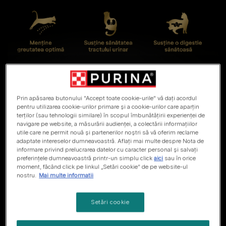
Prin apăsarea butonului "Accept toate cookie-urile" vă dați acordul
pentru utilizarea cookie-urilor primare și a cookie-urilor care aparțin
terților (sau tehnologii similare) în scopul îmbunătățirii experienței de
navigare pe website, a măsurării audienței, a colectării informațiilor
utile care ne permit nouă și partenerilor noștri să vă oferim reclame
adaptate intereselor dumneavoastră. Aflați mai multe despre Nota de
informare privind prelucrarea datelor cu caracter personal și salvați
preferințele dumneavoastră printr-un simplu click
aici
sau în orice
moment, făcând click pe linkul „Setări cookie” de pe website-ul
nostru.
Mai multe informatii
Setări cookie