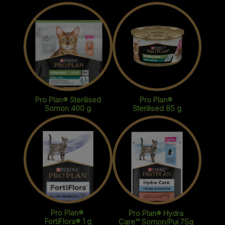
Pro Plan® Sterilised
Pro Plan®
Somon 400 g
Sterilised 85 g
Pro Plan®
Pro Plan® Hydra
FortiFlora® 1 g
Care™ Somon/Pui 75g