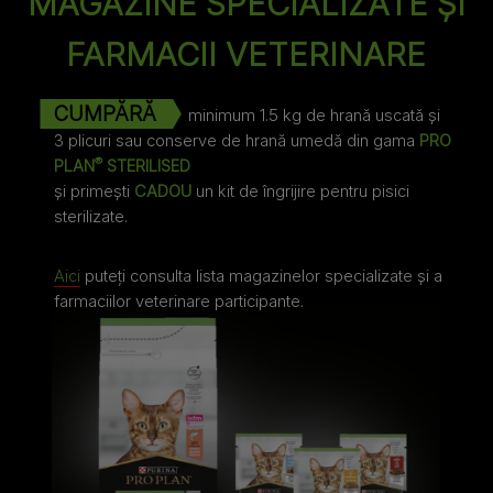
MAGAZINE SPECIALIZATE ȘI
FARMACII VETERINARE
CUMPĂRĂ
minimum 1.5 kg de hrană uscată și
3 plicuri sau conserve de hrană umedă din gama
PRO
®
PLAN
STERILISED
și primești
CADOU
un kit de îngrijire pentru pisici
sterilizate.
Aici
puteți consulta lista magazinelor specializate și a
farmaciilor veterinare participante.​