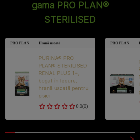
gama PRO PLAN®
STERILISED
PRO PLAN
Hrană uscată
PRO PLAN
PURINA® PRO
PLAN® STERILISED
RENAL PLUS 1+,
bogat în Iepure,
hrană uscată pentru
pisici
0.0
(0)