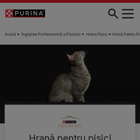
Skip to main content
Acasă
Îngrijirea Profesionistă a Pisicilor
Hrana Pisici
Hrană Pentru 
Hrană pentru pisici