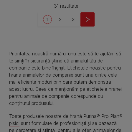
31 rezultate
Pagination
Current page
Pagina
Pagina
1
2
3
Prioritatea noastră numărul unu este să te ajutăm să
te simți în siguranță știind că animalul tău de
companie este bine îngrijit. Etichetele noastre pentru
hrana animalelor de companie sunt una dintre cele
mai eficiente moduri prin care putem demonstra
acest lucru. Ceea ce menționăm pe etichetele hranei
pentru animale de companie corespunde cu
conținutul produsului.​​
Toate produsele noastre de hrană
Purina® Pro Plan®
pisici
sunt formulate de profesioniști și se bazează
pe cercetare și știință, pentru a le oferi animalelor de