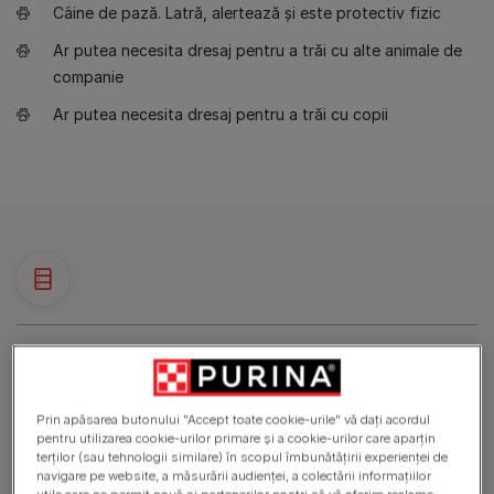
Câine de pază. Latră, alertează și este protectiv fizic
Ar putea necesita dresaj pentru a trăi cu alte animale de
companie
Ar putea necesita dresaj pentru a trăi cu copii
Date cheie
Prin apăsarea butonului "Accept toate cookie-urile" vă dați acordul
Evaluări
pentru utilizarea cookie-urilor primare și a cookie-urilor care aparțin
terților (sau tehnologii similare) în scopul îmbunătățirii experienței de
navigare pe website, a măsurării audienței, a colectării informațiilor