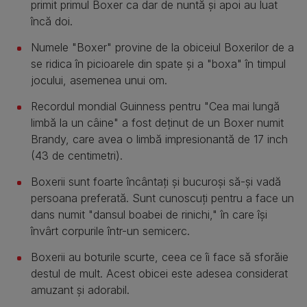
primit primul Boxer ca dar de nuntă și apoi au luat
încă doi.
Numele "Boxer" provine de la obiceiul Boxerilor de a
se ridica în picioarele din spate și a "boxa" în timpul
jocului, asemenea unui om.
Recordul mondial Guinness pentru "Cea mai lungă
limbă la un câine" a fost deținut de un Boxer numit
Brandy, care avea o limbă impresionantă de 17 inch
(43 de centimetri).
Boxerii sunt foarte încântați și bucuroși să-și vadă
persoana preferată. Sunt cunoscuți pentru a face un
dans numit "dansul boabei de rinichi," în care își
învârt corpurile într-un semicerc.
Boxerii au boturile scurte, ceea ce îi face să sforăie
destul de mult. Acest obicei este adesea considerat
amuzant și adorabil.