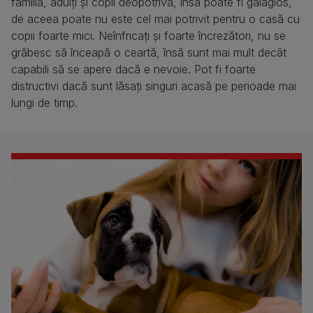
familia, adulți și copii deopotrivă, însă poate fi gălăgios,
de aceea poate nu este cel mai potrivit pentru o casă cu
copii foarte mici. Neînfricați și foarte încrezători, nu se
grăbesc să înceapă o ceartă, însă sunt mai mult decât
capabili să se apere dacă e nevoie. Pot fi foarte
distructivi dacă sunt lăsați singuri acasă pe perioade mai
lungi de timp.