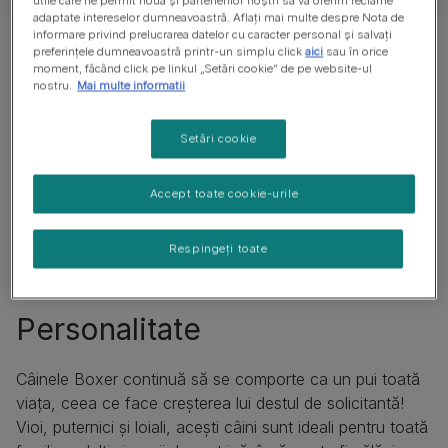
utile care ne permit nouă și partenerilor noștri să vă oferim reclame
adaptate intereselor dumneavoastră. Aflați mai multe despre Nota de
informare privind prelucrarea datelor cu caracter personal și salvați
preferințele dumneavoastră printr-un simplu click
aici
sau în orice
moment, făcând click pe linkul „Setări cookie” de pe website-ul
nostru.
Mai multe informatii
Setări cookie
Accept toate cookie-urile
Respingeți toate
Personalitate
Câinele Boxer continuă să se comporte ca un pui toată
viața, ceea ce face creșterea lui destul de solicitantă!
Vioi, puternici și loiali, acești câini sunt ideali pentru toată