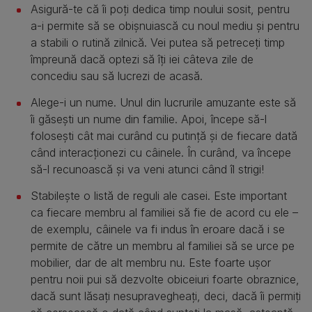
Asigură-te că îi poți dedica timp noului sosit, pentru
a-i permite să se obișnuiască cu noul mediu și pentru
a stabili o rutină zilnică. Vei putea să petreceți timp
împreună dacă optezi să îți iei câteva zile de
concediu sau să lucrezi de acasă.
Alege-i un nume. Unul din lucrurile amuzante este să
îi găsești un nume din familie. Apoi, începe să-l
folosești cât mai curând cu putință și de fiecare dată
când interacționezi cu câinele. În curând, va începe
să-l recunoască și va veni atunci când îl strigi!
Stabilește o listă de reguli ale casei. Este important
ca fiecare membru al familiei să fie de acord cu ele –
de exemplu, câinele va fi indus în eroare dacă i se
permite de către un membru al familiei să se urce pe
mobilier, dar de alt membru nu. Este foarte ușor
pentru noii pui să dezvolte obiceiuri foarte obraznice,
dacă sunt lăsați nesupravegheați, deci, dacă îi permiți