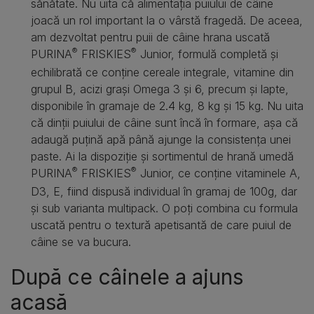
sănătate. Nu uita că alimentația puiului de câine
joacă un rol important la o vârstă fragedă. De aceea,
am dezvoltat pentru puii de câine hrana uscată
®
®
PURINA
FRISKIES
Junior, formulă completă și
echilibrată ce conține cereale integrale, vitamine din
grupul B, acizi grași Omega 3 și 6, precum și lapte,
disponibile în gramaje de 2.4 kg, 8 kg și 15 kg. Nu uita
că dinții puiului de câine sunt încă în formare, așa că
adaugă puțină apă până ajunge la consistența unei
paste. Ai la dispoziție și sortimentul de hrană umedă
®
®
PURINA
FRISKIES
Junior, ce conține vitaminele A,
D3, E, fiind dispusă individual în gramaj de 100g, dar
și sub varianta multipack. O poți combina cu formula
uscată pentru o textură apetisantă de care puiul de
câine se va bucura.
După ce câinele a ajuns
acasă