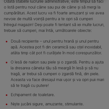
Odată stabilite lucrurile administrative, este timpul să faci
o listă pentru noul câine sau pui de câine și să mergi la
cumpărături. Acest lucru va fi foarte amuzant și vei avea
nevoie de multă voință pentru a te opri să cumperi
întregul magazin! Deși poate fi tentant să iei multe lucruri,
trebuie să cumperi, mai întâi, următoarele obiecte:
Două recipiente – unul pentru hrană și unul pentru
apă. Acestea pot fi din ceramică sau oțel inoxidabil,
atâta timp cât pot fi curățate în mod corespunzător.
O lesă de nailon sau piele și o zgardă. Pentru a ajuta
la dresarea câinelui tău să meargă în lesă și să nu
tragă, ar trebui să cumperi o zgardă fină, din piele.
Aceasta va face dresajul mai ușor și va opri puii mari
să te tragă cu putere!
Echipament de toaletare.
Niște jucării sigure, amuzante, stimulante.