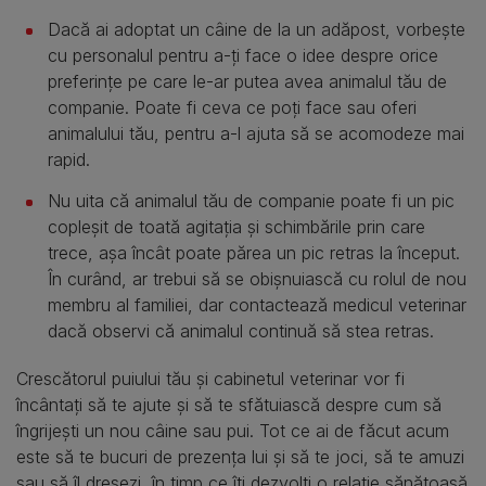
Dacă ai adoptat un câine de la un adăpost, vorbește
cu personalul pentru a-ți face o idee despre orice
preferințe pe care le-ar putea avea animalul tău de
companie. Poate fi ceva ce poți face sau oferi
animalului tău, pentru a-l ajuta să se acomodeze mai
rapid.
Nu uita că animalul tău de companie poate fi un pic
copleșit de toată agitația și schimbările prin care
trece, așa încât poate părea un pic retras la început.
În curând, ar trebui să se obișnuiască cu rolul de nou
membru al familiei, dar contactează medicul veterinar
dacă observi că animalul continuă să stea retras.
Crescătorul puiului tău și cabinetul veterinar vor fi
încântați să te ajute și să te sfătuiască despre cum să
îngrijești un nou câine sau pui. Tot ce ai de făcut acum
este să te bucuri de prezența lui și să te joci, să te amuzi
sau să îl dresezi, în timp ce îți dezvolți o relație sănătoasă