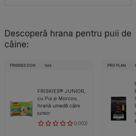
Descoperă hrana pentru puii de
câine:
FRISKIES DOG
Sos
PRO PLAN
FRISKIES® JUNIOR,
cu Pui și Morcov,
hrană umedă câini
junior
0.0
(0)