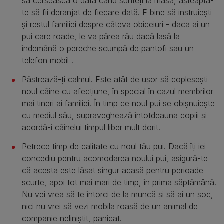
să cerșească o dată când sunteți la masă, așteaptă-
te să fii deranjat de fiecare dată. E bine să instruiești
și restul familiei despre câteva obiceiuri - daca ai un
pui care roade, le va părea rău dacă lasă la
îndemână o pereche scumpă de pantofi sau un
telefon mobil .
Păstrează-ți calmul. Este atât de ușor să copleșești
noul câine cu afecțiune, în special în cazul membrilor
mai tineri ai familiei. În timp ce noul pui se obișnuiește
cu mediul său, supraveghează întotdeauna copiii și
acordă-i câinelui timpul liber mult dorit.
Petrece timp de calitate cu noul tău pui. Dacă îți iei
concediu pentru acomodarea noului pui, asigură-te
că acesta este lăsat singur acasă pentru perioade
scurte, apoi tot mai mari de timp, în prima săptămână.
Nu vei vrea să te întorci de la muncă și să ai un șoc,
nici nu vrei să vezi mobila roasă de un animal de
companie neliniștit, panicat.