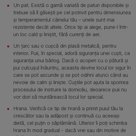
Un pat. Există o gamă variată de paturi disponibile și
trebuie să îl găsești pe cel potrivit pentru dimensiunea
și temperamentul câinelui tău – unele sunt mai
rezistente decât altele. Orice tip ai alege, pune-l într-
un loc cald și liniștit, fără curenți de aer.
Un țarc sau o cușcă din plasă metalică, pentru
interior. Puii, în special, adoră siguranța unei cuști, ca
siguranța unui bârlog. Dacă o acoperi cu o pătură și
pui culcușul înăuntru, aceasta devine locul lor sigur în
care se pot ascunde și se pot odihni atunci când au
nevoie de calm și liniște. Cuștile pot ajuta la sporirea
procesului de instruire la domiciliu, deoarece puii nu
vor dori să murdărească locul lor special.
Hrana. Verifică ce tip de hrană a primit puiul tău la
crescător sau la adăpost și continuă cu aceeași
dietă, cel puțin o săptămână. Ulterior îi poți schimba
hrana în mod gradual - dacă vrei sau din motive de