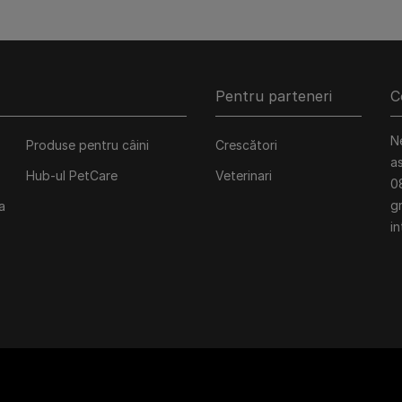
Pentru parteneri
C
N
Produse pentru câini
Crescători
a
Hub-ul PetCare
Veterinari
0
gr
a
in