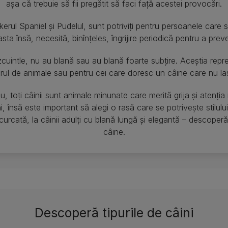
așa că trebuie să fii pregătit să faci față acestei provocări.
erul Spaniel și Pudelul, sunt potriviți pentru persoanele care 
asta însă, necesită, binînțeles, îngrijire periodică pentru a preve
oitzcuintle, nu au blană sau au blană foarte subțire. Aceștia rep
părul de animale sau pentru cei care doresc un câine care nu la
u, toți câinii sunt animale minunate care merită grija și atenția 
 însă este important să alegi o rasă care se potrivește stilulu
urcată, la câinii adulți cu blană lungă și elegantă – descoperă
câine.
Descoperă tipurile de câini