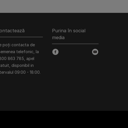
ontactează
Purina în social
media
e poți contacta de
semenea telefonic, la
facebook
youtube
800 863 785, apel
atuit, disponibil in
tervalul 09:00 - 18:00.