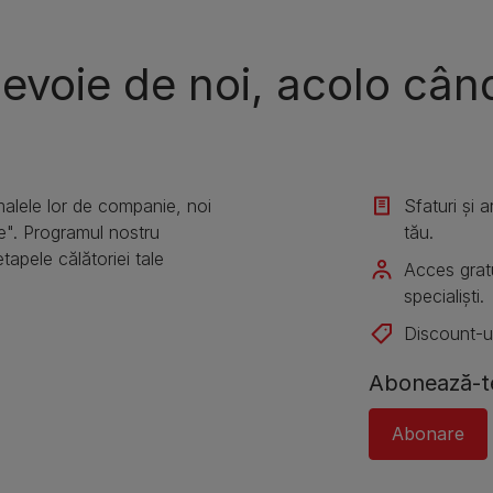
nevoie de noi, acolo cân
alele lor de companie, noi
Sfaturi și 
e". Programul nostru
tău.
etapele călătoriei tale
Acces gratu
specialiști.
Discount-ur
Abonează-te
Abonare