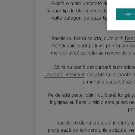
Ghiduri cu rase de câini
Există o mare varietate de tipuri de bl
Sănătatea puiului de câine
fiecare tip de blană necesită o îngrijire di
Setăr
multe categorii pe baza tipului de blan
Rasele cu blană scurtă, cum ar fi
Beag
Acești câini sunt potriviți pentru perso
menționat că aceștia au nevoie de o ate
Câinii cu blană descurcată sunt ades
Labrador Retriever
. Deși blana lor poate p
a menține aspectul sănă
Pe de altă parte, câinii cu blană lungă 
îngrijirea ei. Periajul zilnic este și ai
pen
Rasele cu blană crescută în stratur
protejează de temperaturile scăzute, nece