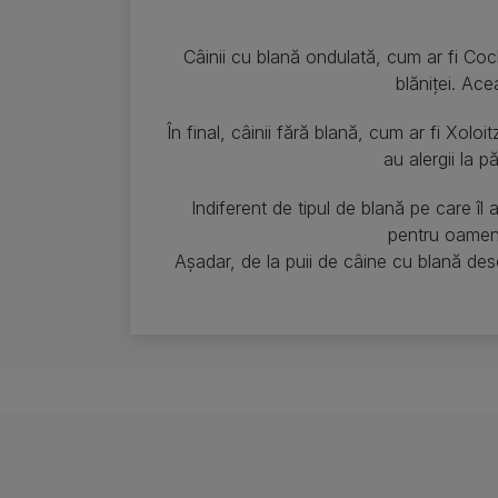
Câinii cu blană ondulată, cum ar fi Cock
blăniței. Ace
În final, câinii fără blană, cum ar fi Xol
au alergii la 
Indiferent de tipul de blană pe care îl a
pentru oameni,
Așadar, de la puii de câine cu blană desc