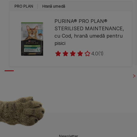
PRO PLAN
Hrană umedă
PURINA® PRO PLAN®
STERILISED MAINTENANCE,
cu Cod, hrană umedă pentru
pisici
4.0
(1)
Newsletter