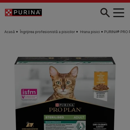
Skip to main content
Acasă
Îngrijirea profesionistă a pisicilor
Hrana pisici
PURINA® PRO P