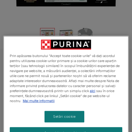
Prin apăsarea butonului "Accept toate cookie-urile" vă dați acordul
PURINA® PRO PLAN® STERILISED MAINTENANCE, cu Pui în Sos, hrană
pentru utilizarea cookie-urilor primare și a cookie-urilor care aparțin
umedă pentru pisici
terților (sau tehnologii similare) în scopul îmbunătățirii experienței de
navigare pe website, a măsurării audienței, a colectării informațiilor
PURINA® PRO PLAN® STERILISED
utile care ne permit nouă și partenerilor noștri să vă oferim reclame
MAINTENANCE, cu Pui în Sos, hrană
adaptate intereselor dumneavoastră. Aflați mai multe despre Nota de
informare privind prelucrarea datelor cu caracter personal și salvați
umedă pentru pisici
preferințele dumneavoastră printr-un simplu click
aici
sau în orice
moment, făcând click pe linkul „Setări cookie” de pe website-ul
nostru.
Mai multe informatii
Nu are voturi
Setări cookie
Dimensiuni disponibile
10x85g
Plicuri pentru pisici sterilizate ce ajută la menținerea