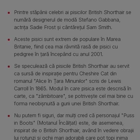
Printre stăpânii celebri ai pisicilor British Shorthair se
numără designerul de modă Stefano Gabbana,
actrița Sadie Frost și cântărețul Sam Smith.
Aceste pisici sunt extrem de populare în Marea
Britanie, fiind cea mai râvnită rasă de pisici cu
pedigree în țară începând cu anul 2001.
Se speculează că pisicile British Shorthair au servit
ca sursă de inspirație pentru Cheshire Cat din
romanul "Alice în Țara Minunilor" scris de Lewis
Carroll în 1865. Modul în care pisica este descrisă în
carte, ca "zâmbitoare", se potrivește cel mai bine cu
forma neobișnuită a gurii unei British Shorthair.
Nu putem fi siguri, dar mulți cred că personajul "Puss
in Boots" (Motanul Încălțat) este, de asemenea,
inspirat de o British Shorthair, având în vedere obrajii
lui rotunzi și ochii mari adorabili care pot topi inima