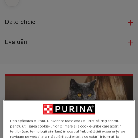
Date cheie
Evaluări
Prin apăsarea butonului "Accept toate cookie-urile" vă dați acordul
pentru utilizarea cookie-urilor primare și a cookie-urilor care aparțin
terților (sau tehnologii similare) în scopul îmbunătățirii experienței de
navigare pe website, a măsurării audienței, a colectării informațiilor