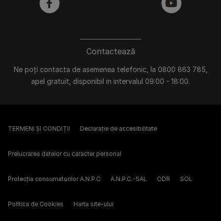
facebook
youtube
Contactează
Ne poți contacta de asemenea telefonic, la 0800 863 785,
apel gratuit, disponibil in intervalul 09:00 - 18:00.
TERMENI ȘI CONDIȚII
Declarație de accesibilitate
Prelucrarea datelor cu caracter personal
Protecția consumatorilor A.N.P.C
A.N.P.C.-SAL
ODR
SOL
Politica de Cookies
Harta site-ului