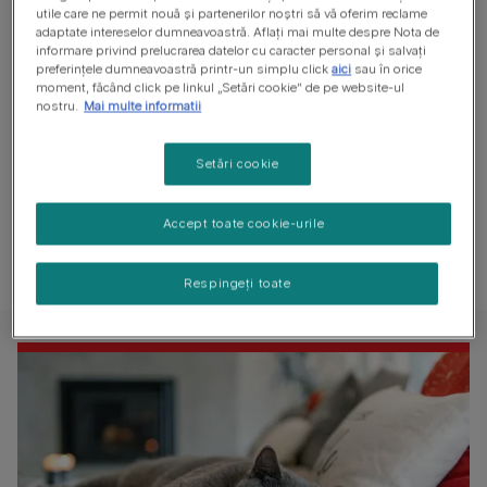
utile care ne permit nouă și partenerilor noștri să vă oferim reclame
adaptate intereselor dumneavoastră. Aflați mai multe despre Nota de
informare privind prelucrarea datelor cu caracter personal și salvați
Personalitate
preferințele dumneavoastră printr-un simplu click
aici
sau în orice
moment, făcând click pe linkul „Setări cookie” de pe website-ul
nostru.
Mai multe informatii
Unii consideră că pisicile
British Shorthair
sunt „uriașii
blânzi” ai lumii pisicilor. Sunt iubitoare și afectuoase cu
Setări cookie
oamenii și cu alte animale. Pisicile British Shorthair nu
solicită atenție umană continuă, sunt mai tăcute decât
Accept toate cookie-urile
corespondentele lor orientale și nici nu au firea curioasă
care le bagă în bucluc pe multe dintre pisicile orientale!
Respingeți toate