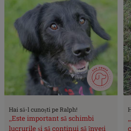
Hai să-l cunoști pe Ralph!
H
„Este important să schimbi
lucrurile și să continui să înveți