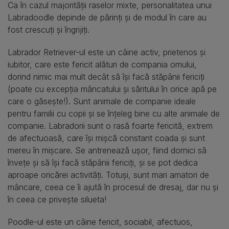
Ca în cazul majorității raselor mixte, personalitatea unui
Labradoodle depinde de părinți și de modul în care au
fost crescuți și îngrijiți.
Labrador Retriever-ul este un câine activ, prietenos și
iubitor, care este fericit alături de compania omului,
dorind nimic mai mult decât să își facă stăpânii fericiți
(poate cu excepția mâncatului și săritului în orice apă pe
care o găsește!). Sunt animale de companie ideale
pentru familii cu copii și se înțeleg bine cu alte animale de
companie. Labradorii sunt o rasă foarte fericită, extrem
de afectuoasă, care își mișcă constant coada și sunt
mereu în mișcare. Se antrenează ușor, fiind dornici să
învețe și să își facă stăpânii fericiți, și se pot dedica
aproape oricărei activități. Totuși, sunt mari amatori de
mâncare, ceea ce îi ajută în procesul de dresaj, dar nu și
în ceea ce privește silueta!
Poodle-ul este un câine fericit, sociabil, afectuos,