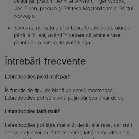
celebrități precum Jennifer Aniston, Tiger Woods,
Joe Biden, precum și Prințesa Moștenitoare și Prințul
Norvegiei.
Speranța de viață a unui Labradoodle poate ajunge
până la 14 ani, având în vedere că ambele rase
părinte au o durată de viață lungă.
Întrebări frecvente
Labradoodles pierd mult păr?
În funcție de tipul de blană pe care îl moștenesc,
Labradoodles pot să piardă puțin păr sau chiar deloc.
Labradoodles latră mult?
Labradoodles pot lătra mai mult decât alte rase, dar sunt
considerați câini cu lătrat moderat, lătrând mai des doar