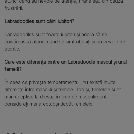
atunci când au nevoie de atenție, hrană sau din cauza
frustrării.
Labradoodles sunt câini iubitori?
Labradoodles sunt foarte iubitori și adoră să se
cuibărească atunci când se simt obosiți și au nevoie de
atenție.
Care este diferența dintre un Labradoodle mascul și unul
femelă?
În ceea ce privește temperamentul, nu există multe
diferențe între masculi și femele. Totuși, femelele sunt
mai receptive la dresaj, în timp ce masculii sunt
considerați mai afectuoși decât femelele.