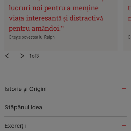
lucruri noi pentru a menține
viața interesantă și distractivă
n
pentru amândoi.”
Citește povestea lui Ralph
C
1
of
3
Istorie și Origini
Stăpânul ideal
Exerciții