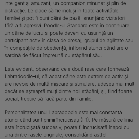
inteligent și amuzant, un companion minunat și plin de
distracție. Le place să fie incluși în toate activitățile
familiei și pot fi buni câini de pază, anunțând vizitatorii
fără a fi agresivi. Poodle-ul Standard este în continuare
un câine de lucru și poate deveni cu ușurință un
participant activ în clasa de dresaj, grupul de agilitate sau
în competițiile de obediență, înflorind atunci când are o
sarcină de făcut împreună cu stăpânul său.
Este evident, observând cele două rase care formează
Labradoodle-ul, că acest câine este extrem de activ și
are nevoie de multă mișcare și stimulare, adesea mai mult
decât se așteaptă mulți dintre noii stăpâni, și, fiind foarte
social, trebuie să facă parte din familie.
Personalitatea unui Labradoodle este mai constantă
atunci când sunt primii încrucișați (F1). Pe măsură ce linia
este încrucișată succesiv, poate fi încrucișată înapoi cu
una dintre rasele originale, consolidând astfel