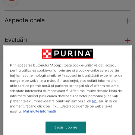
Aspecte cheie
Evaluări
Prin apăsarea butonului "Accept toate cookie-urile" vă dați acordul
pentru utilizarea cookie-urilor primare și a cookie-urilor care aparțin
terților (sau tehnologii similare) în scopul îmbunătățirii experienței de
navigare pe website, a măsurării audienței, a colectării informațiilor
utile care ne permit nouă și partenerilor noștri să vă oferim reclame
adaptate intereselor dumneavoastră. Aflați mai multe despre Nota de
informare privind prelucrarea datelor cu caracter personal și salvați
preferințele dumneavoastră printr-un simplu click
aici
sau în orice
moment, făcând click pe linkul „Setări cookie” de pe website-ul
nostru.
Mai multe informatii
Setări cookie