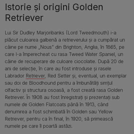
Istorie și origini Golden
Retriever
Lui Sir Dudley Marjoribanks (Lord Tweedmouth) i-a
plăcut culoarea galbenă a retrieverului și a cumpărat un
câine pe nume „Nous” din Brighton, Anglia, în 1865, pe
care l-a împerecheat cu rasa Tweed Water Spaniel, un
câine de recuperare de culoare ciocolatie. După 20 de
ani de selecție, în care au fost introduse și rasele
Labrador
Retriever
, Red Setter și, eventual, un exemplar
sau doi de Bloodhound pentru a îmbunătăți simțul
olfactiv și structura osoasă, a fost creată rasa Golden
Retriever. În 1908 au fost înregistrați și prezentați sub
numele de Golden Flatcoats până în 1913, când
denumirea a fost schimbată în Golden sau Yellow
Retriever, pentru ca în final, în 1920, să primească
numele pe care îl poartă astăzi.