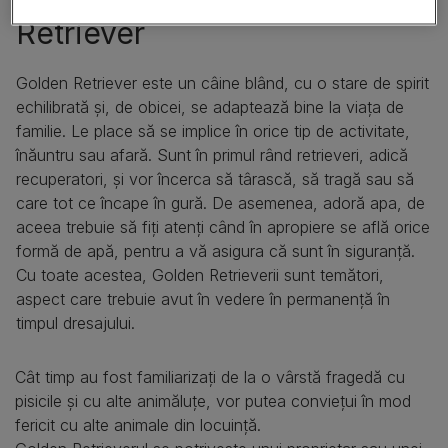
Retriever
Golden Retriever este un câine blând, cu o stare de spirit
echilibrată și, de obicei, se adaptează bine la viața de
familie. Le place să se implice în orice tip de activitate,
înăuntru sau afară. Sunt în primul rând retrieveri, adică
recuperatori, și vor încerca să târască, să tragă sau să
care tot ce încape în gură. De asemenea, adoră apa, de
aceea trebuie să fiți atenți când în apropiere se află orice
formă de apă, pentru a vă asigura că sunt în siguranță.
Cu toate acestea, Golden Retrieverii sunt temători,
aspect care trebuie avut în vedere în permanență în
timpul dresajului.
Cât timp au fost familiarizați de la o vârstă fragedă cu
pisicile și cu alte animăluțe, vor putea conviețui în mod
fericit cu alte animale din locuință.