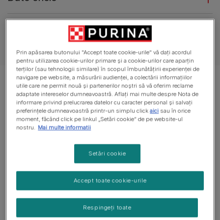
Evaluări
Prin apăsarea butonului "Accept toate cookie-urile" vă dați acordul
pentru utilizarea cookie-urilor primare și a cookie-urilor care aparțin
terților (sau tehnologii similare) în scopul îmbunătățirii experienței de
navigare pe website, a măsurării audienței, a colectării informațiilor
utile care ne permit nouă și partenerilor noștri să vă oferim reclame
adaptate intereselor dumneavoastră. Aflați mai multe despre Nota de
informare privind prelucrarea datelor cu caracter personal și salvați
preferințele dumneavoastră printr-un simplu click
aici
sau în orice
moment, făcând click pe linkul „Setări cookie” de pe website-ul
nostru.
Mai multe informatii
Setări cookie
Accept toate cookie-urile
Respingeți toate
Personalitate Golden