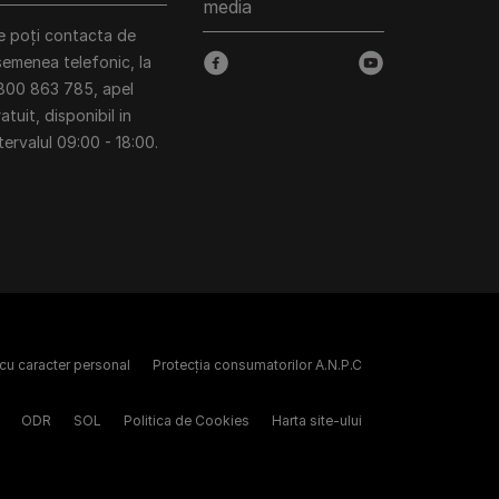
media
e poți contacta de
semenea telefonic, la
facebook
youtube
800 863 785, apel
atuit, disponibil in
tervalul 09:00 - 18:00.
 cu caracter personal
Protecția consumatorilor A.N.P.C
ODR
SOL
Politica de Cookies
Harta site-ului