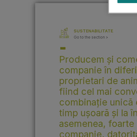
Ghiduri cu rase de câini
Sănătatea puiului de câine
SUSTENABILITATE
Go to the section >
Producem și come
companie în diferi
proprietari de an
fiind cel mai con
combinație unică d
timp ușoară și la
asemenea, foarte p
companie, datorită