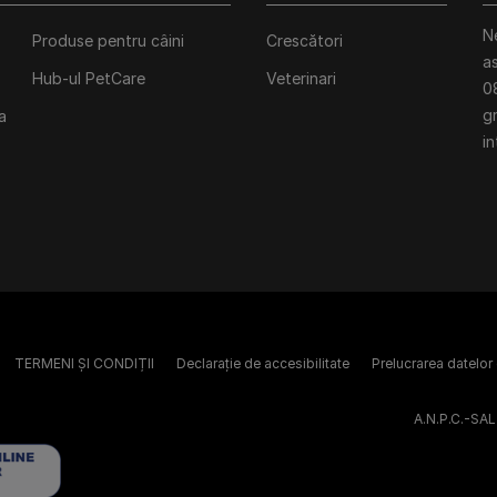
N
Produse pentru câini
Crescători
a
Hub-ul PetCare
Veterinari
0
gr
a
in
TERMENI ȘI CONDIȚII
Declarație de accesibilitate
Prelucrarea datelor
A.N.P.C.-SAL