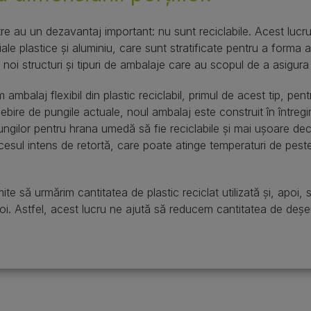
e au un dezavantaj important: nu sunt reciclabile. Acest lucru
ale plastice și aluminiu, care sunt stratificate pentru a forma
oi structuri și tipuri de ambalaje care au scopul de a asigura 
 ambalaj flexibil din plastic reciclabil, primul de acest tip, p
ire de pungile actuale, noul ambalaj este construit în întregim
ngilor pentru hrana umedă să fie reciclabile și mai ușoare decât
rocesul intens de retortă, care poate atinge temperaturi de pes
 să urmărim cantitatea de plastic reciclat utilizată şi, apoi,
oi. Astfel, acest lucru ne ajută să reducem cantitatea de deşeur