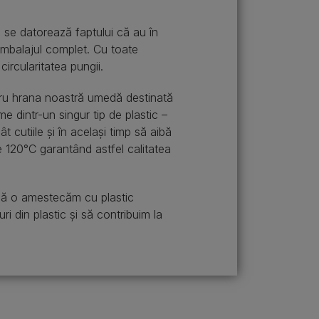
 se datorează faptului că au în
 ambalajul complet. Cu toate
circularitatea pungii.
entru hrana noastră umedă destinată
e dintr-un singur tip de plastic –
 cutiile și în același timp să aibă
te 120°C garantând astfel calitatea
 să o amestecăm cu plastic
i din plastic şi să contribuim la