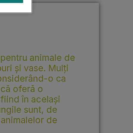
Găsește produsul | De
Găsește produsul | De
unde să cumperi
unde să cumperi
Găsește-ți câinele
Întrebările tale contează
Vezi gama de produse
Începe
Începe
Găsește-ți pisica
pentru animale de
ri și vase. Mulți
onsiderând-o ca
 că oferă o
iind în același
ngile sunt, de
 animalelor de