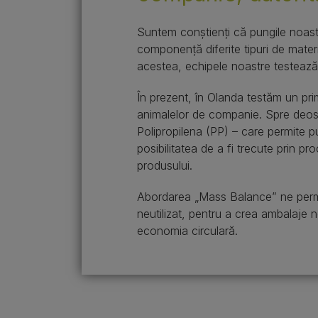
Suntem conștienți că pungile noastr
componență diferite tipuri de materi
acestea, echipele noastre testează n
În prezent, în Olanda testăm un prim
animalelor de companie. Spre deoseb
Polipropilena (PP) – care permite pu
posibilitatea de a fi trecute prin p
produsului.
Abordarea „Mass Balance” ne permite
neutilizat, pentru a crea ambalaje n
economia circulară.