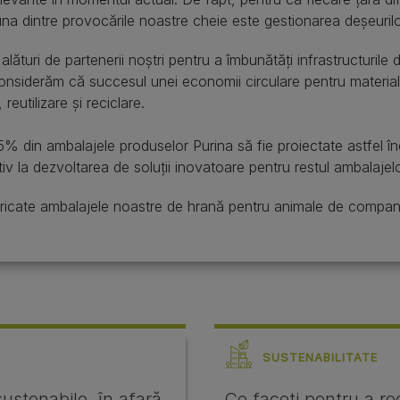
 una dintre provocările noastre cheie este gestionarea deșeuril
alături de partenerii noștri pentru a îmbunătăți infrastructurile 
considerăm că succesul unei economii circulare pentru materi
reutilizare și reciclare.
in ambalajele produselor Purina să fie proiectate astfel în
tiv la dezvoltarea de soluții inovatoare pentru restul ambalaj
bricate ambalajele noastre de hrană pentru animale de compan
SUSTENABILITATE
sustenabile, în afară
Ce faceți pentru a r