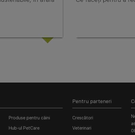
Pentru parteneri
C
N
Produse pentru câini
Crescători
a
Hub-ul PetCare
Veterinari
0