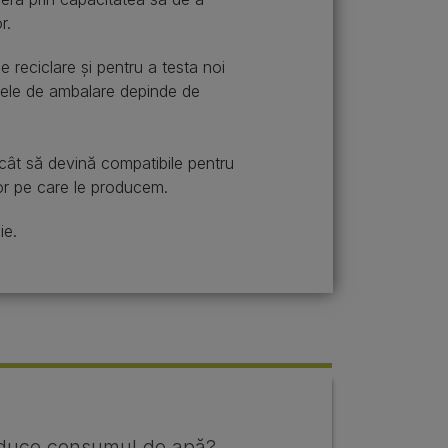
or.
de reciclare și pentru a testa noi
alele de ambalare depinde de
cât să devină compatibile pentru
elor pe care le producem.
ie.
educe consumul de apă?