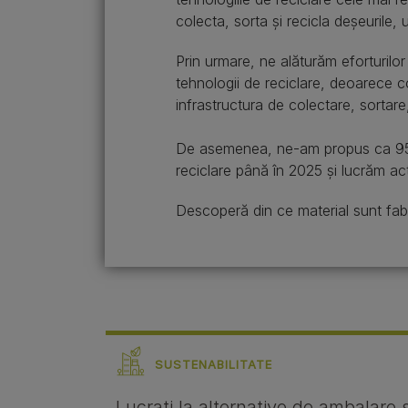
colecta, sorta și recicla deșeurile,
Prin urmare, ne alăturăm eforturilor 
tehnologii de reciclare, deoarece 
infrastructura de colectare, sortare, 
De asemenea, ne-am propus ca 95% d
reciclare până în 2025 și lucrăm ac
Descoperă din ce material sunt fa
SUSTENABILITATE
Lucrați la alternative de ambalare 