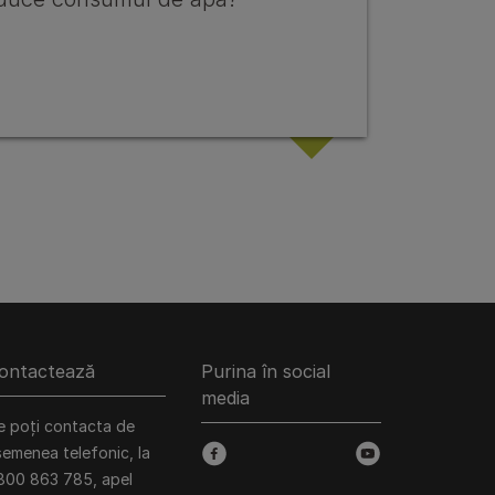
ontactează
Purina în social
media
e poți contacta de
semenea telefonic, la
facebook
youtube
800 863 785, apel