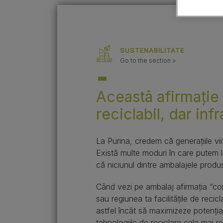
Ghiduri cu rase de câini
Sănătatea puiului de câine
SUSTENABILITATE
Go to the section >
Această afirmație
reciclabil, dar inf
La Purina, credem că generațiile vi
Există multe moduri în care putem l
că niciunul dintre ambalajele prod
Când vezi pe ambalaj afirmația “conc
sau regiunea ta facilitățile de recic
astfel încât să maximizeze potenția
tehnologiile de reciclare cele mai 