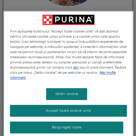
INGREDIENTE
Go to the section >
Prin apăsarea butonului "Accept toate cookie-urile" vă dați acordul
pentru utilizarea cookie-urilor primare și a cookie-urilor care aparțin
terților (sau tehnologii similare) în scopul îmbunătățirii experienței de
Sarea oferă câteva minerale
navigare pe website, a măsurării audienței, a colectării informațiilor utile
esențiale (cum ar fi sodiul și
care ne permit nouă și partenerilor noștri să vă oferim reclame adaptate
intereselor dumneavoastră. Aflați mai multe despre Nota de informare
clorura) de care animalul tău de
privind prelucrarea datelor cu caracter personal și salvați preferințele
dumneavoastră printr-un simplu click
aici
sau în orice moment, făcând
companie are nevoie zilnic
click pe linkul „Setări cookie” de pe website-ul nostru.
Mai multe
pentru buna funcționare a
informatii
întregului său metabolism. Sarea
Setări cookie
este o sursă de minerale
esențiale de care pisicile și câinii
Accept toate cookie-urile
au nevoie pentru a-și menține
sănătatea și metabolismul în
Respingeți toate
stare bună.