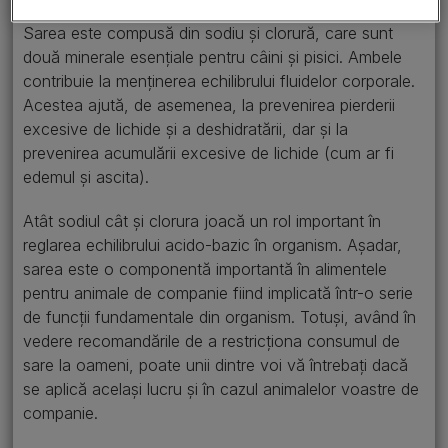
Sarea este compusă din sodiu și clorură, care sunt
două minerale esențiale pentru câini și pisici. Ambele
contribuie la menținerea echilibrului fluidelor corporale.
Acestea ajută, de asemenea, la prevenirea pierderii
excesive de lichide și a deshidratării, dar și la
prevenirea acumulării excesive de lichide (cum ar fi
edemul și ascita).
Atât sodiul cât și clorura joacă un rol important în
reglarea echilibrului acido-bazic în organism. Așadar,
sarea este o componentă importantă în alimentele
pentru animale de companie fiind implicată într-o serie
de funcții fundamentale din organism. Totuși, având în
vedere recomandările de a restricționa consumul de
sare la oameni, poate unii dintre voi vă întrebați dacă
se aplică același lucru și în cazul animalelor voastre de
companie.