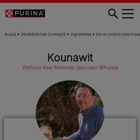
Skip to main content
Acasă
Întrebările tale Contează
Ingrediente
De ce conține sare hran
Kounawit
Petfood Raw Materials Specialist @Purina