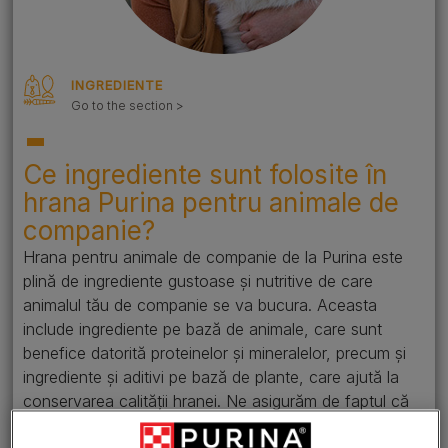
INGREDIENTE
Go to the section >
Ce ingrediente sunt folosite în
hrana Purina pentru animale de
companie?
Hrana pentru animale de companie de la Purina este
plină de ingrediente gustoase și nutritive de care
animalul tău de companie se va bucura. Aceasta
include ingrediente pe bază de animale, care sunt
benefice datorită proteinelor și mineralelor, precum și
ingrediente și aditivi pe bază de plante, care ajută la
conservarea calității hranei. Ne asigurăm de faptul că
toată hrana noastră pentru animale de companie este