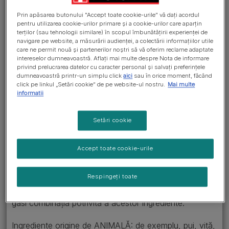
completă și echilibrată, ceea ce înseamnă că poți
conta pe noi pentru a te asigura că animalul tău de
Prin apăsarea butonului "Accept toate cookie-urile" vă dați acordul
companie are în fiecare porție proporția corectă din tot
pentru utilizarea cookie-urilor primare și a cookie-urilor care aparțin
terților (sau tehnologii similare) în scopul îmbunătățirii experienței de
ce are nevoie.
navigare pe website, a măsurării audienței, a colectării informațiilor utile
care ne permit nouă și partenerilor noștri să vă oferim reclame adaptate
Dacă te interesează ce ingrediente conține hrana
intereselor dumneavoastră. Aflați mai multe despre Nota de informare
privind prelucrarea datelor cu caracter personal și salvați preferințele
pentru animale de companie, vei găsi răspunsul pe
dumneavoastră printr-un simplu click
aici
sau în orice moment, făcând
eticheta produsului. Eticheta îți va spune ce ingrediente
click pe linkul „Setări cookie” de pe website-ul nostru.
Mai multe
informatii
găsești în produsele noastre. Cu toate acestea, pentru
că etichetele urmează cerințele legislației europene de
etichetare, descrierea ingredientelor poate suna destul
Setări cookie
de tehnic și s-ar putea să nu fie ușor de înțeles.
Accept toate cookie-urile
Așadar, hai să clarificăm ca să înțelegi mai bine ce se
află în produsele Purina pentru animale de companie.
Respingeți toate
Într-un produs Purina pentru animale de companie vei
găsi combinația potrivită a acestor ingrediente:
Ingrediente origine de ANIMALĂ: de exemplu, pui, vită,