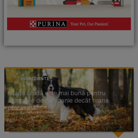
INGREDIENTE
Hrana crudă este mai bună pentru
animalele de companie decât hrana
procesată?