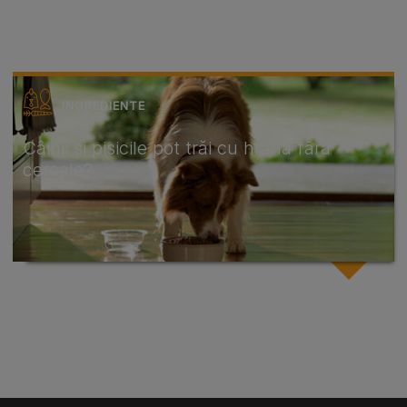
INGREDIENTE
Câinii și pisicile pot trăi cu hrană fără
cereale?