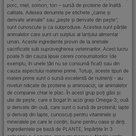
porc, miel, somon, ton – sursă de proteine de înaltă
calitate. Adesea denumite pe etichete „carne și
derivate animale” sau „pește și derivate din pește”,
sunt cunoscute și ca subproduse. Acestea sunt părțile
animalelor care sunt un surplus al lanțului alimentar
uman. Aceste ingrediente provin de la animale
sacrificate sub supravegherea veterinarilor. Acest lucru
poate fi din cauza lipsei cererii consumatorilor (de
exemplu, în unele țări nu se consumă ficat) sau din
cauza aspectului materiei prime. Totuși, aceste tipuri de
materii prime sunt o sursă excelentă de nutrienți - au
niveluri ridicate de proteine și aminoacizi, iar animalelor
de companie chiar le plac. În acest grup poți găsi și:
ulei de pește, care e bogat în acizi grași Omega-3; ouă
și derivate din ouă, care sunt o sursă de proteină; lapte
și derivați din lapte, cunoscuți pentru vitaminele și
mineralele pe care le conțin, bune pentru oase și dinți.
Ingredientele pe bază de PLANTE, împărțite în 3