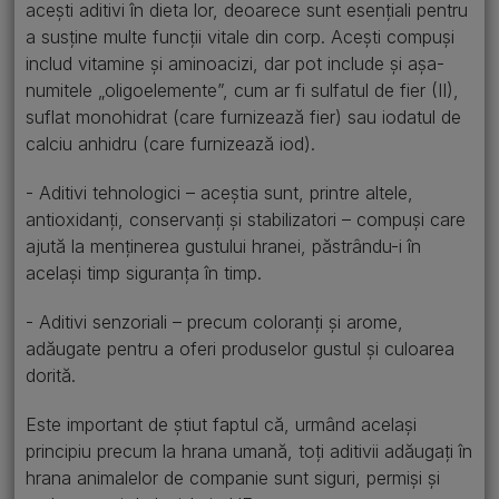
acești aditivi în dieta lor, deoarece sunt esențiali pentru
a susține multe funcții vitale din corp. Acești compuși
includ vitamine și aminoacizi, dar pot include și așa-
numitele „oligoelemente”, cum ar fi sulfatul de fier (II),
suflat monohidrat (care furnizează fier) sau iodatul de
calciu anhidru (care furnizează iod).
- Aditivi tehnologici – aceștia sunt, printre altele,
antioxidanți, conservanți și stabilizatori – compuși care
ajută la menținerea gustului hranei, păstrându-i în
același timp siguranța în timp.
- Aditivi senzoriali – precum coloranți și arome,
adăugate pentru a oferi produselor gustul și culoarea
dorită.
Este important de știut faptul că, urmând același
principiu precum la hrana umană, toți aditivii adăugați în
hrana animalelor de companie sunt siguri, permiși și