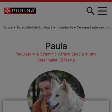
Skip to main content
Acasă
Întrebările tale Contează
Ingrediente
Ce ingrediente sunt folo
Paula
Regulatory & Scientific Affairs Specialist and
Veterinarian @Purina