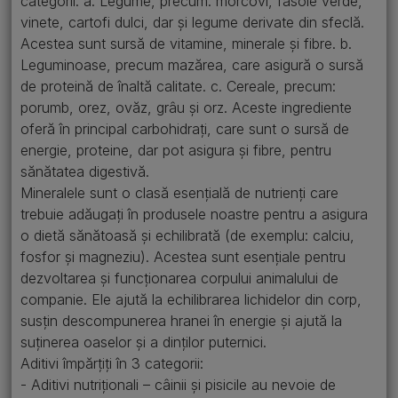
categorii: a. Legume, precum: morcovi, fasole verde,
vinete, cartofi dulci, dar și legume derivate din sfeclă.
Acestea sunt sursă de vitamine, minerale și fibre. b.
Leguminoase, precum mazărea, care asigură o sursă
de proteină de înaltă calitate. c. Cereale, precum:
porumb, orez, ovăz, grâu și orz. Aceste ingrediente
oferă în principal carbohidrați, care sunt o sursă de
energie, proteine, dar pot asigura și fibre, pentru
sănătatea digestivă.
Mineralele sunt o clasă esențială de nutrienți care
trebuie adăugați în produsele noastre pentru a asigura
o dietă sănătoasă și echilibrată (de exemplu: calciu,
fosfor și magneziu). Acestea sunt esențiale pentru
dezvoltarea și funcționarea corpului animalului de
companie. Ele ajută la echilibrarea lichidelor din corp,
susțin descompunerea hranei în energie și ajută la
suținerea oaselor și a dinților puternici.
Aditivi împărțiți în 3 categorii:
- Aditivi nutriționali – câinii și pisicile au nevoie de