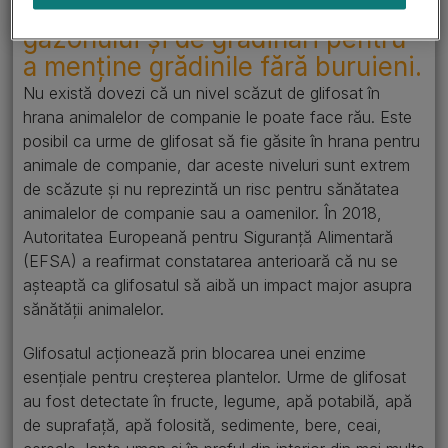
silvicultură, pentru îngrijirea
gazonului și de grădinari pentru
a menține grădinile fără buruieni.
Nu există dovezi că un nivel scăzut de glifosat în
hrana animalelor de companie le poate face rău. Este
posibil ca urme de glifosat să fie găsite în hrana pentru
animale de companie, dar aceste niveluri sunt extrem
de scăzute și nu reprezintă un risc pentru sănătatea
animalelor de companie sau a oamenilor. În 2018,
Autoritatea Europeană pentru Siguranță Alimentară
(EFSA) a reafirmat constatarea anterioară că nu se
așteaptă ca glifosatul să aibă un impact major asupra
sănătății animalelor.
Glifosatul acționează prin blocarea unei enzime
esențiale pentru creșterea plantelor. Urme de glifosat
au fost detectate în fructe, legume, apă potabilă, apă
de suprafață, apă folosită, sedimente, bere, ceai,