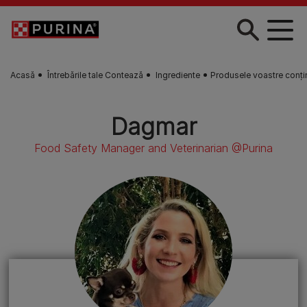
Skip to main content
Acasă
Întrebările tale Contează
Ingrediente
Produsele voastre conți
Dagmar
Food Safety Manager and Veterinarian @Purina