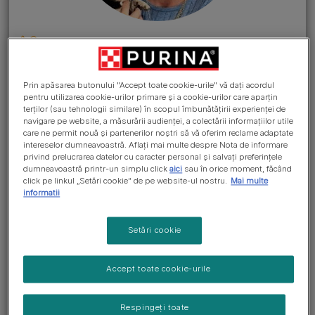
INGREDIENTE
Go to the section >
Prin apăsarea butonului "Accept toate cookie-urile" vă dați acordul
pentru utilizarea cookie-urilor primare și a cookie-urilor care aparțin
Toată hrana neorganică,
terților (sau tehnologii similare) în scopul îmbunătățirii experienței de
indiferent dacă este pentru
navigare pe website, a măsurării audienței, a colectării informațiilor utile
care ne permit nouă și partenerilor noștri să vă oferim reclame adaptate
oameni sau animale, poate
intereselor dumneavoastră. Aflați mai multe despre Nota de informare
privind prelucrarea datelor cu caracter personal și salvați preferințele
conține reziduuri de erbicide,
dumneavoastră printr-un simplu click
aici
sau în orice moment, făcând
cum ar fi glifosatul. Glifosatul
click pe linkul „Setări cookie” de pe website-ul nostru.
Mai multe
informatii
este unul dintre cele mai utilizate
și aprobate erbicide din lume.
Setări cookie
Este folosit în agricultură pentru
a elimina buruienile și ierburile
Accept toate cookie-urile
care concurează cu culturile.
Este, de asemenea, utilizat în
Respingeți toate