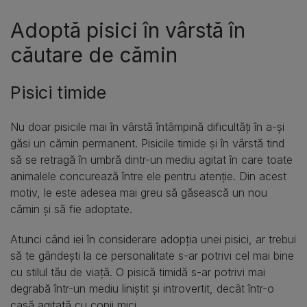
Adoptă pisici în vârstă în
căutare de cămin
Pisici timide
Nu doar pisicile mai în vârstă întâmpină dificultăți în a-și
găsi un cămin permanent. Pisicile timide și în vârstă tind
să se retragă în umbră dintr-un mediu agitat în care toate
animalele concurează între ele pentru atenție. Din acest
motiv, le este adesea mai greu să găsească un nou
cămin și să fie adoptate.
Atunci când iei în considerare adopția unei pisici, ar trebui
să te gândești la ce personalitate s-ar potrivi cel mai bine
cu stilul tău de viață. O pisică timidă s-ar potrivi mai
degrabă într-un mediu liniștit și introvertit, decât într-o
casă agitată cu copii mici.