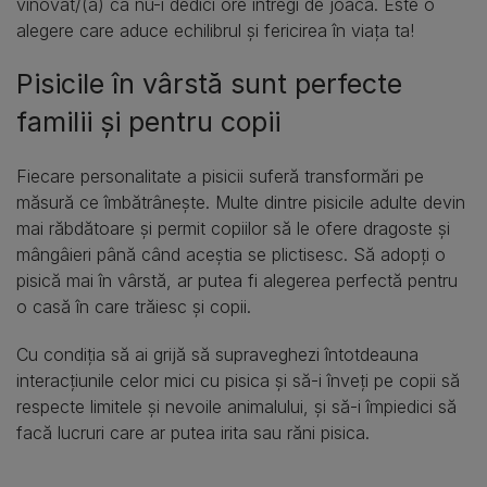
vinovat/(ă) că nu-i dedici ore întregi de joacă. Este o
alegere care aduce echilibrul și fericirea în viața ta!
Pisicile în vârstă sunt perfecte
familii și pentru copii
Fiecare personalitate a pisicii suferă transformări pe
măsură ce îmbătrânește. Multe dintre pisicile adulte devin
mai răbdătoare și permit copiilor să le ofere dragoste și
mângâieri până când aceștia se plictisesc. Să adopți o
pisică mai în vârstă, ar putea fi alegerea perfectă pentru
o casă în care trăiesc și copii.
Cu condiția să ai grijă să supraveghezi întotdeauna
interacțiunile celor mici cu pisica și să-i înveți pe copii să
respecte limitele și nevoile animalului, și să-i împiedici să
facă lucruri care ar putea irita sau răni pisica.