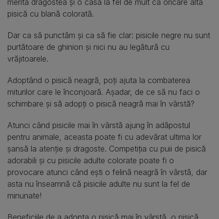
merită dragostea și o casă la fel de mult ca oricare altă
pisică cu blană colorată.
Dar ca să punctăm și ca să fie clar: pisicile negre nu sunt
purtătoare de ghinion și nici nu au legătură cu
vrăjitoarele.
Adoptând o pisică neagră, poți ajuta la combaterea
miturilor care le înconjoară. Așadar, de ce să nu faci o
schimbare și să adopți o pisică neagră mai în vârstă?
Atunci când pisicile mai în vârstă ajung în adăpostul
pentru animale, aceasta poate fi cu adevărat ultima lor
șansă la atenție și dragoste. Competiția cu puii de pisică
adorabili și cu pisicile adulte colorate poate fi o
provocare atunci când ești o felină neagră în vârstă, dar
asta nu înseamnă că pisicile adulte nu sunt la fel de
minunate!
Beneficiile de a adopta o pisică mai în vârstă, o pisică