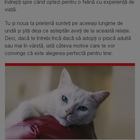
îndrepți spre când optezi pentru o felină cu experiență de
viață.
Tu și noua ta prietenă sunteți pe aceeași lungime de
undă și știți deja ce așteptări aveți de la această relație.
Deci, dacă te întrebi încă dacă să adopți o pisică adultă
sau mai în vârstă, iată câteva motive care te vor
convinge că este alegerea perfectă pentru tine: