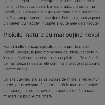
special dacă nu ai experiență cu pisicile – uneori chiar
mai dificil decât cu câinii. Dar când adopți o pisică mai în
vârstă, vei avea deja la dispoziție toate acele abilități de
bază și comportamente esențiale. Este ca și cum ai primi
un prieten cu “lecțiile” învățate și cu temele gata făcute!
Pisicile mature au mai puține nevoi
Există multe concepții greșite despre pisicile mai în
vârstă. Desigur, le plac momentele de liniște, dar asta nu
înseamnă că sunt pisici retrase sau plictisite. Pe măsură
ce înaintează în vârstă, ele sunt mai înțelepte și știu să-și
dozeze energia.
Cu alte cuvinte, știu să se bucure de liniște la fel de mult
ca de jocuri animate. E important să le menținem active
prin jocuri, dar nu au nevoie de aceeași doză zilnică de
mișcare ca pisicile mai tinere.