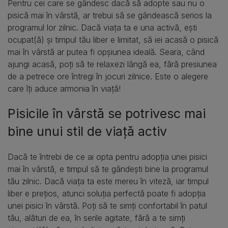
Pentru cei care se gândesc dacă să adopte sau nu o
pisică mai în vârstă, ar trebui să se gândească serios la
programul lor zilnic. Dacă viața ta e una activă, ești
ocupat(ă) și timpul tău liber e limitat, să iei acasă o pisică
mai în vârstă ar putea fi opșiunea ideală. Seara, când
ajungi acasă, poți să te relaxezi lângă ea, fără presiunea
de a petrece ore întregi în jocuri zilnice. Este o alegere
care îți aduce armonia în viață!
Pisicile în vârstă se potrivesc mai
bine unui stil de viață activ
Dacă te întrebi de ce ai opta pentru adopția unei pisici
mai în vârstă, e timpul să te gândești bine la programul
tău zilnic. Dacă viața ta este mereu în viteză, iar timpul
liber e prețios, atunci soluția perfectă poate fi adopția
unei pisici în vârstă. Poți să te simți confortabil în patul
tău, alături de ea, în serile agitate, fără a te simți