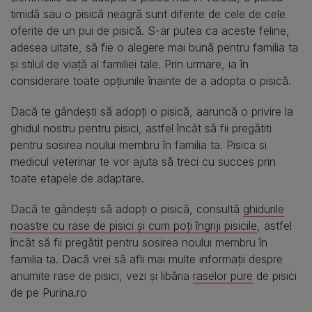
timidă sau o pisică neagră sunt diferite de cele de cele
oferite de un pui de pisică. S-ar putea ca aceste feline,
adesea uitate, să fie o alegere mai bună pentru familia ta
și stilul de viață al familiei tale. Prin urmare, ia în
considerare toate opțiunile înainte de a adopta o pisică.
Dacă te gândești să adopți o pisică, aaruncă o privire la
ghidul nostru pentru pisici, astfel încât să fii pregătiti
pentru sosirea noului membru în familia ta. Pisica si
medicul veterinar te vor ajuta să treci cu succes prin
toate etapele de adaptare.
Dacă te gândești să adopți o pisică, consultă
ghidurile
noastre cu rase de pisici și cum poți îngriji pisicile
, astfel
încât să fii pregătit pentru sosirea noului membru în
familia ta. Dacă vrei să afli mai multe informații despre
anumite rase de pisici, vezi și libăria
raselor pure
de pisici
de pe Purina.ro