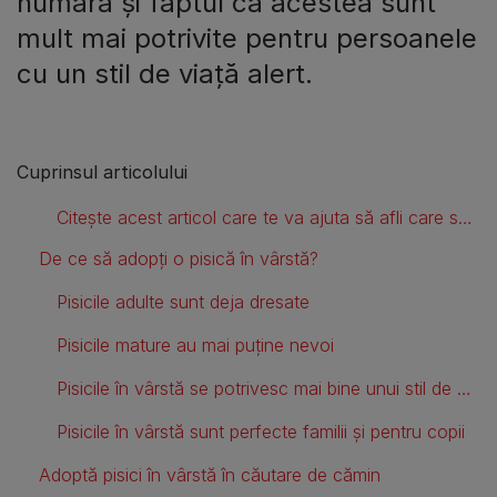
numără și faptul că acestea sunt
mult mai potrivite pentru persoanele
cu un stil de viață alert.
Cuprinsul articolului
Citește acest articol care te va ajuta să afli care sunt motivele pentru care ar trebui să iei în considerare adopția unei pisici mai în vârstă.
De ce să adopți o pisică în vârstă?
Pisicile adulte sunt deja dresate
Pisicile mature au mai puține nevoi
Pisicile în vârstă se potrivesc mai bine unui stil de viață activ
Pisicile în vârstă sunt perfecte familii și pentru copii
Adoptă pisici în vârstă în căutare de cămin