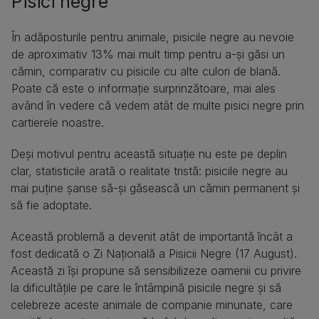
Pisici negre
În adăposturile pentru animale, pisicile negre au nevoie
de aproximativ 13% mai mult timp pentru a-și găsi un
cămin, comparativ cu pisicile cu alte culori de blană.
Poate că este o informație surprinzătoare, mai ales
având în vedere că vedem atât de multe pisici negre prin
cartierele noastre.
Deși motivul pentru această situație nu este pe deplin
clar, statisticile arată o realitate tristă: pisicile negre au
mai puține șanse să-și găsească un cămin permanent și
să fie adoptate.
Această problemă a devenit atât de importantă încât a
fost dedicată o Zi Națională a Pisicii Negre (17 August).
Această zi își propune să sensibilizeze oamenii cu privire
la dificultățile pe care le întâmpină pisicile negre și să
celebreze aceste animale de companie minunate, care