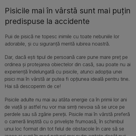
Pisicile mai în vârstă sunt mai puțin
predispuse la accidente
Puii de pisică ne topesc inimile cu toate nebuniile lor
adorabile, și cu siguranță merită iubirea noastră.
Dar, dacă ești tipul de persoană care pune mare preț pe
ordinea și protejarea obiectelor din casă, sau poate nu ai
experiență îndelungată cu pisicile, atunci adopția unei
pisici mai în vârstă ar putea fi opțiunea ideală pentru tine.
Hai să descoperim de ce!
Pisicile adulte nu mai au atâta energie ca în primii lor ani
de viață și astfel nu vor mai simți nevoia să se urce pe
perdele sau să zgârie pereții. Pisicile mai în vârstă preferă
o cameră liniștită cu o priveliște frumoasă, în schimbul
unui loc format din tot felul de obstacole în care să se
joace și sunt în mod natural mai puțin agitate decât puii