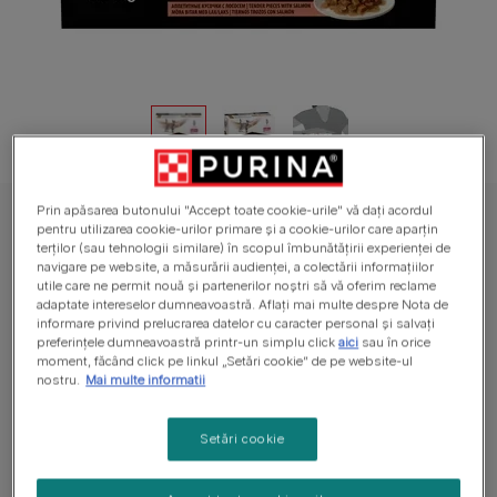
Prin apăsarea butonului "Accept toate cookie-urile" vă dați acordul
PURINA® PRO PLAN® VETERINARY DIETS NF Renal Function Advanced
pentru utilizarea cookie-urilor primare și a cookie-urilor care aparțin
Care, cu Somon în Sos, hrană umedă pentru pisici
terților (sau tehnologii similare) în scopul îmbunătățirii experienței de
navigare pe website, a măsurării audienței, a colectării informațiilor
PURINA® PRO PLAN® VETERINARY DIETS
utile care ne permit nouă și partenerilor noștri să vă oferim reclame
NF Renal Function Advanced Care, cu
adaptate intereselor dumneavoastră. Aflați mai multe despre Nota de
informare privind prelucrarea datelor cu caracter personal și salvați
Somon în Sos, hrană umedă pentru pisici
preferințele dumneavoastră printr-un simplu click
aici
sau în orice
moment, făcând click pe linkul „Setări cookie” de pe website-ul
nostru.
Mai multe informatii
Nu are voturi
Setări cookie
Dimensiuni disponibile
10x85g
Formulă cu cantitate limitată de proteine de înaltă