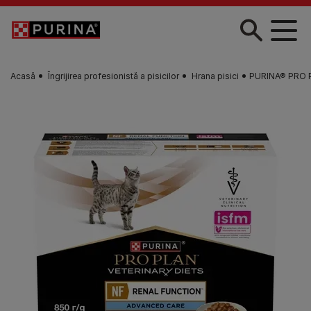
Skip to main content
Acasă
Îngrijirea profesionistă a pisicilor
Hrana pisici
PURINA® PRO P