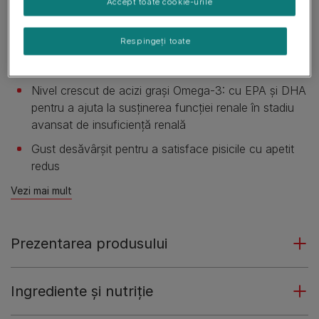
Accept toate cookie-urile
calitate pentru a ajuta la diminuarea pierderii masei
musculare și a formării toxinelor și cantitate limitată
Respingeți toate
de fosfor pentru a ajuta la încetinirea progresiei
insuficienței renale cronice
Nivel crescut de acizi grași Omega-3: cu EPA și DHA
pentru a ajuta la susținerea funcției renale în stadiu
avansat de insuficiență renală
Gust desăvârșit pentru a satisface pisicile cu apetit
redus
Vezi mai mult
Prezentarea produsului
Ingrediente și nutriție