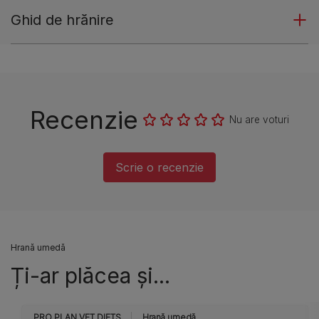
Ghid de hrănire
Recenzie
Nu are voturi
Scrie o recenzie
Hrană umedă
Ți-ar plăcea și...
PRO PLAN VET DIETS
Hrană umedă