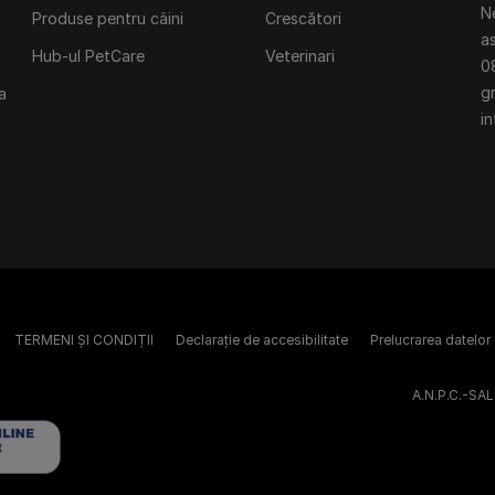
N
Produse pentru câini
Crescători
a
Hub-ul PetCare
Veterinari
0
gr
a
in
TERMENI ȘI CONDIȚII
Declarație de accesibilitate
Prelucrarea datelor
A.N.P.C.-SAL