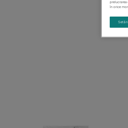
prelucrarea 
Ghiduri cu rase de câini
Sănătatea puiului de câine
în orice mom
Setăr