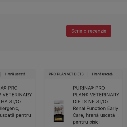
Scrie o recenzie
Hrană uscată
PRO PLAN VET DIETS
Hrană uscată
NA® PRO
PURINA® PRO
® VETERINARY
PLAN® VETERINARY
 HA St/Ox
DIETS NF St/Ox
lergenic,
Renal Function Early
uscată pentru
Care, hrană uscată
pentru pisici