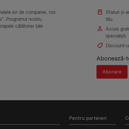
alele lor de companie, noi
Sfaturi și 
e". Programul nostru
tău.
etapele călătoriei tale
Acces gratu
specialiști.
Discount-ur
Abonează-te
Abonare
Pentru parteneri
C