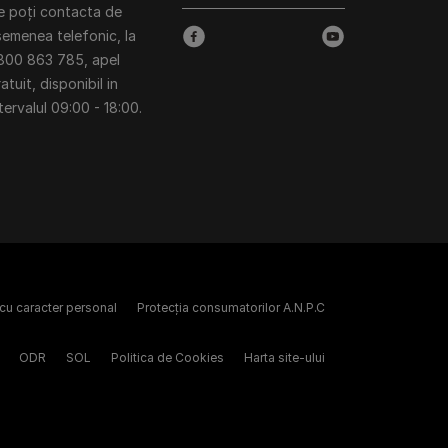
e poți contacta de
semenea telefonic, la
facebook
youtube
800 863 785, apel
atuit, disponibil in
tervalul 09:00 - 18:00.
 cu caracter personal
Protecția consumatorilor A.N.P.C
ODR
SOL
Politica de Cookies
Harta site-ului