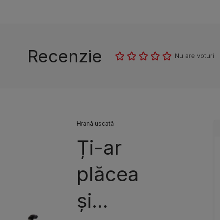
Recenzie
Nu are voturi
Hrană uscată
Ți-ar
plăcea
și...