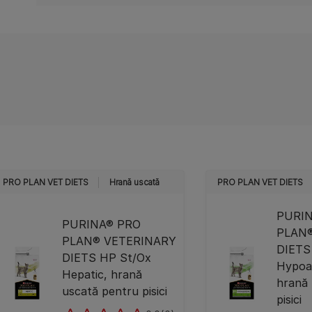
PRO PLAN VET DIETS
Hrană uscată
PRO PLAN VET DIETS
PURI
PURINA® PRO
PLAN
PLAN® VETERINARY
DIETS
DIETS HP St/Ox
Hypoal
Hepatic, hrană
hrană 
uscată pentru pisici
pisici