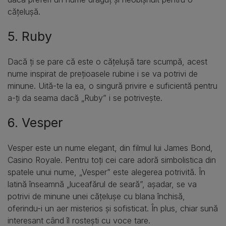
cățelușă.
5. Ruby
Dacă ți se pare că este o cățelușă tare scumpă, acest
nume inspirat de prețioasele rubine i se va potrivi de
minune. Uită-te la ea, o singură privire e suficientă pentru
a-ți da seama dacă „Ruby” i se potrivește.
6. Vesper
Vesper este un nume elegant, din filmul lui James Bond,
Casino Royale. Pentru toți cei care adoră simbolistica din
spatele unui nume, „Vesper” este alegerea potrivită. În
latină înseamnă „luceafărul de seară”, așadar, se va
potrivi de minune unei cățelușe cu blana închisă,
oferindu-i un aer misterios și sofisticat. În plus, chiar sună
interesant când îl rostești cu voce tare.