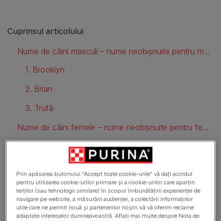
Cuprinsul articolului
Nume de câini masculi – nume neobișnuite pentru masculi sau cățeluși
1. Brooklyn
2. Brian
3. Trufă
Nume de câini femele – nume neobișnuite pentru femele sau cățelușe
4. Fifi
5. Ruby
Prin apăsarea butonului "Accept toate cookie-urile" vă dați acordul
pentru utilizarea cookie-urilor primare și a cookie-urilor care aparțin
6. Vesper
terților (sau tehnologii similare) în scopul îmbunătățirii experienței de
navigare pe website, a măsurării audienței, a colectării informațiilor
Nume de câini faimoase și neobișnuite pentru puii de câine
utile care ne permit nouă și partenerilor noștri să vă oferim reclame
adaptate intereselor dumneavoastră. Aflați mai multe despre Nota de