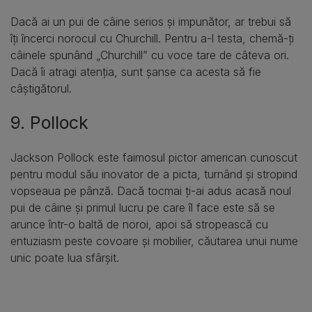
Dacă ai un pui de câine serios și impunător, ar trebui să
îți încerci norocul cu Churchill. Pentru a-l testa, chemă-ți
câinele spunând „Churchill” cu voce tare de câteva ori.
Dacă îi atragi atenția, sunt șanse ca acesta să fie
câștigătorul.
9. Pollock
Jackson Pollock este faimosul pictor american cunoscut
pentru modul său inovator de a picta, turnând și stropind
vopseaua pe pânză. Dacă tocmai ți-ai adus acasă noul
pui de câine și primul lucru pe care îl face este să se
arunce într-o baltă de noroi, apoi să stropească cu
entuziasm peste covoare și mobilier, căutarea unui nume
unic poate lua sfârșit.