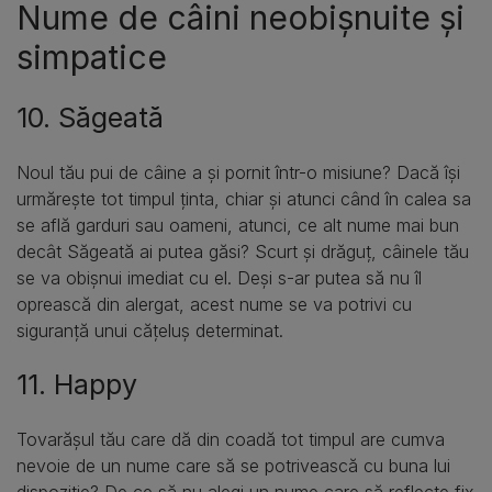
Nume de câini neobișnuite și
simpatice
10. Săgeată
Noul tău pui de câine a și pornit într-o misiune? Dacă își
urmărește tot timpul ținta, chiar și atunci când în calea sa
se află garduri sau oameni, atunci, ce alt nume mai bun
decât Săgeată ai putea găsi? Scurt și drăguț, câinele tău
se va obișnui imediat cu el. Deși s-ar putea să nu îl
oprească din alergat, acest nume se va potrivi cu
siguranță unui cățeluș determinat.
11. Happy
Tovarășul tău care dă din coadă tot timpul are cumva
nevoie de un nume care să se potrivească cu buna lui
dispoziție? De ce să nu alegi un nume care să reflecte fix