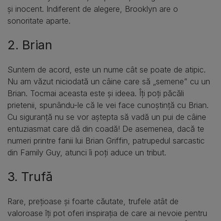
și inocent. Indiferent de alegere, Brooklyn are o
sonoritate aparte.
2. Brian
Suntem de acord, este un nume cât se poate de atipic.
Nu am văzut niciodată un câine care să „semene” cu un
Brian. Tocmai aceasta este și ideea. Îți poți păcăli
prietenii, spunându-le că le vei face cunoștință cu Brian.
Cu siguranță nu se vor aștepta să vadă un pui de câine
entuziasmat care dă din coadă! De asemenea, dacă te
numeri printre fanii lui Brian Griffin, patrupedul sarcastic
din Family Guy, atunci îi poți aduce un tribut.
3. Trufă
Rare, prețioase și foarte căutate, trufele atât de
valoroase îți pot oferi inspirația de care ai nevoie pentru