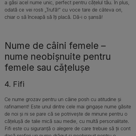
a găsi acel nume unic, perfect pentru cățelul tău. În plus,
odată ce vei rosti „Trufă!” cu voce tare de câteva ori,
chiar o să înceapă să îți placă. Dă-i o șansă!
Nume de câini femele –
nume neobișnuite pentru
femele sau cățelușe
4. Fifi
Ce nume grozav pentru un câine posh cu atitudine și
rafinament! Este unul dintre cele mai gingașe nume găsite
de noi și ni se pare că se potrivește de minune pentru o
cățelușă de talie mică sau medie, cu multă personalitate.
Fifi este cu siguranță o alegere de care trebuie să ții cont
dacă preferi un nume drăguț și neobișnuit pentru o