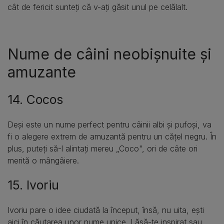
cât de fericit sunteți că v-ați găsit unul pe celălalt.
Nume de câini neobișnuite și
amuzante
14. Cocos
Deși este un nume perfect pentru câinii albi și pufoși, va
fi o alegere extrem de amuzantă pentru un cățel negru. În
plus, puteți să-l alintați mereu „Coco", ori de câte ori
merită o mângâiere.
15. Ivoriu
Ivoriu pare o idee ciudată la început, însă, nu uita, ești
aici în căutarea unor nume unice. Lăsă-te inspirat sau