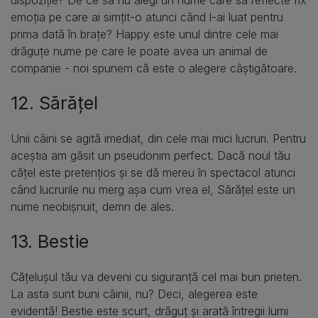
emoția pe care ai simțit-o atunci când l-ai luat pentru
prima dată în brațe? Happy este unul dintre cele mai
drăguțe nume pe care le poate avea un animal de
companie - noi spunem că este o alegere câștigătoare.
12. Sărățel
Unii câini se agită imediat, din cele mai mici lucruri. Pentru
aceștia am găsit un pseudonim perfect. Dacă noul tău
cățel este pretențios și se dă mereu în spectacol atunci
când lucrurile nu merg așa cum vrea el, Sărățel este un
nume neobișnuit, demn de ales.
13. Bestie
Cățelușul tău va deveni cu siguranță cel mai bun prieten.
La asta sunt buni câinii, nu? Deci, alegerea este
evidentă! Bestie este scurt, drăguț și arată întregii lumi