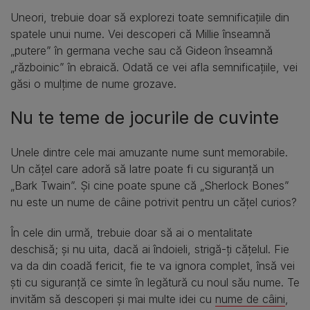
Uneori, trebuie doar să explorezi toate semnificațiile din
spatele unui nume. Vei descoperi că Millie înseamnă
„putere” în germana veche sau că Gideon înseamnă
„războinic” în ebraică. Odată ce vei afla semnificațiile, vei
găsi o mulțime de nume grozave.
Nu te teme de jocurile de cuvinte
Unele dintre cele mai amuzante nume sunt memorabile.
Un cățel care adoră să latre poate fi cu siguranță un
„Bark Twain”. Și cine poate spune că „Sherlock Bones”
nu este un nume de câine potrivit pentru un cățel curios?
În cele din urmă, trebuie doar să ai o mentalitate
deschisă; și nu uita, dacă ai îndoieli, strigă-ți cățelul. Fie
va da din coadă fericit, fie te va ignora complet, însă vei
ști cu siguranță ce simte în legătură cu noul său nume. Te
invităm să descoperi și mai multe idei cu
nume de câini
,