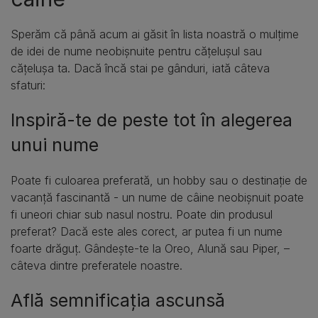
Sperăm că până acum ai găsit în lista noastră o mulțime
de idei de nume neobișnuite pentru cățelușul sau
cățelușa ta. Dacă încă stai pe gânduri, iată câteva
sfaturi:
Inspiră-te de peste tot în alegerea
unui nume
Poate fi culoarea preferată, un hobby sau o destinație de
vacanță fascinantă - un nume de câine neobișnuit poate
fi uneori chiar sub nasul nostru. Poate din produsul
preferat? Dacă este ales corect, ar putea fi un nume
foarte drăguț. Gândește-te la Oreo, Alună sau Piper, –
câteva dintre preferatele noastre.
Află semnificația ascunsă