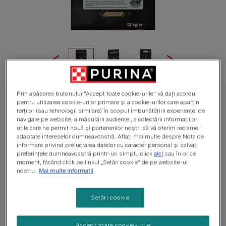
Prin apăsarea butonului "Accept toate cookie-urile" vă dați acordul
PURINA® PRO PLAN® SENSITIVE DIGESTION Junior, bogat în miel, talie
pentru utilizarea cookie-urilor primare și a cookie-urilor care aparțin
medie, hrană uscată pentru puii de câine
terților (sau tehnologii similare) în scopul îmbunătățirii experienței de
navigare pe website, a măsurării audienței, a colectării informațiilor
PURINA® PRO PLAN® SENSITIVE
utile care ne permit nouă și partenerilor noștri să vă oferim reclame
adaptate intereselor dumneavoastră. Aflați mai multe despre Nota de
DIGESTION Junior, bogat în miel, talie
informare privind prelucrarea datelor cu caracter personal și salvați
medie, hrană uscată pentru puii de câine
preferințele dumneavoastră printr-un simplu click
aici
sau în orice
moment, făcând click pe linkul „Setări cookie” de pe website-ul
nostru.
Mai multe informatii
Nu are voturi
Setări cookie
Dimensiuni disponibile
3kg
12kg
Cu prebiotice dovedite că promovează o microfloră
Accept toate cookie-urile