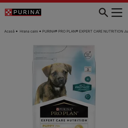
Skip to main content
Acasă
Hrana caini
PURINA® PRO PLAN® EXPERT CARE NUTRITION Junior, T