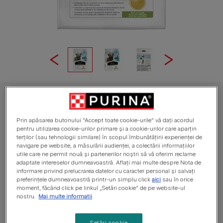
PURINA® PRO PLAN® EXPERT CARE NUTRITION Junior, Talie Mică și
Foarte Mică, bogat în Miel, hrană uscată pentru puii de câine
Prin apăsarea butonului "Accept toate cookie-urile" vă dați acordul
PURINA® PRO PLAN® EXPERT CARE
pentru utilizarea cookie-urilor primare și a cookie-urilor care aparțin
NUTRITION Junior, Talie Mică și Foarte
terților (sau tehnologii similare) în scopul îmbunătățirii experienței de
navigare pe website, a măsurării audienței, a colectării informațiilor
Mică, bogat în Miel, hrană uscată pentru
utile care ne permit nouă și partenerilor noștri să vă oferim reclame
puii de câine
adaptate intereselor dumneavoastră. Aflați mai multe despre Nota de
informare privind prelucrarea datelor cu caracter personal și salvați
preferințele dumneavoastră printr-un simplu click
aici
sau în orice
Average:
4
(
1
vote)
moment, făcând click pe linkul „Setări cookie” de pe website-ul
nostru.
Mai multe informatii
Dimensiuni disponibile
700g
3kg
Setări cookie