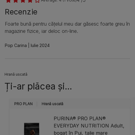
4 /5
Average:
4
(
1
vote)
Recenzie
Foarte bună pentru cățelul meu dar găsesc foarte greu în
magazine fizice, iar deloc on-line.
Pop Carina
Iulie 2024
Hrană uscată
Ți-ar plăcea și...
PRO PLAN
Hrană uscată
PURINA® PRO PLAN®
EVERYDAY NUTRITION Adult,
bogat în Pui, talie mare