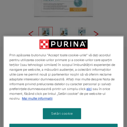
Prin apăsarea butonului "Accept toate cookie-urile" vă dați acordul
PURINA® PRO PLAN® EXPERT CARE NUTRITION Adult, bogat în Pui,
pentru utilizarea cookie-urilor primare și a cookie-urilor care aparțin
talie mică și foarte mică, hrană uscată pentru câini
terților (sau tehnologii similare) în scopul îmbunătățirii experienței de
PURINA® PRO PLAN® EXPERT CARE
navigare pe website, a măsurării audienței, a colectării informațiilor
utile care ne permit nouă și partenerilor noștri să vă oferim reclame
NUTRITION Adult, bogat în Pui, talie mică și
adaptate intereselor dumneavoastră. Aflați mai multe despre Nota de
informare privind prelucrarea datelor cu caracter personal și salvați
foarte mică, hrană uscată pentru câini
preferințele dumneavoastră printr-un simplu click
aici
sau în orice
moment, făcând click pe linkul „Setări cookie” de pe website-ul
Nu are voturi
nostru.
Mai multe informatii
Dimensiuni disponibile
7kg
Setări cookie
Concentratia de nutrienti adaptata specific pentru a