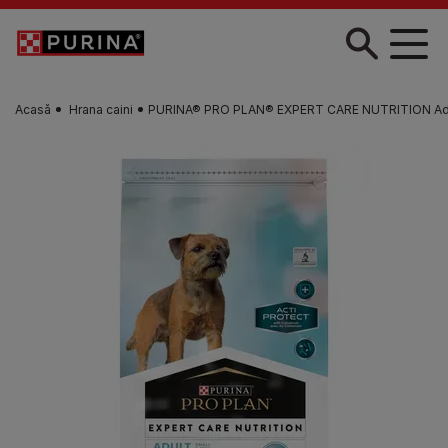
Skip to main content
Acasă
Hrana caini
PURINA® PRO PLAN® EXPERT CARE NUTRITION Adult, bo