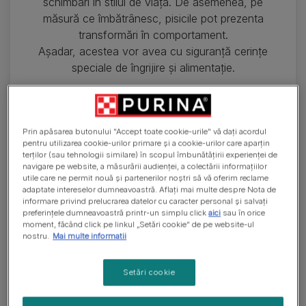
schimbări în stilul de viață. De asemenea, pe
măsură ce îmbătrânesc, pisicile pot prezenta
transformări în comportament.
Așadar, acestea vor avea cu siguranță cerințe
speciale de îngrijire și alimentație.
Pentru a le îndeplini cât mai atent nevoile, orice
stăpân trebuie să țină cont de următoarele
aspecte: stabilirea dietei echilibrate, menținerea
Prin apăsarea butonului "Accept toate cookie-urile" vă dați acordul
pentru utilizarea cookie-urilor primare și a cookie-urilor care aparțin
unei greutăți corporale adecvate, asigurarea
terților (sau tehnologii similare) în scopul îmbunătățirii experienței de
confortului și liniștii, oferirea de iubire și multă
navigare pe website, a măsurării audienței, a colectării informațiilor
utile care ne permit nouă și partenerilor noștri să vă oferim reclame
atenție, menținerea flexibilității și mobilității prin
adaptate intereselor dumneavoastră. Aflați mai multe despre Nota de
activități fizice moderate, dar și depistarea și
informare privind prelucrarea datelor cu caracter personal și salvați
gestionarea afecțiunilor de sănătate prin
preferințele dumneavoastră printr-un simplu click
aici
sau în orice
moment, făcând click pe linkul „Setări cookie” de pe website-ul
controale regulate la veterinar.
nostru.
Mai multe informatii
Așadar, dacă ești stăpânul unei pisici senioare, te
Setări cookie
sfătuim să acorzi o atenție deosebită îngrijirii
acesteia, informându-te constant și dezvoltând o