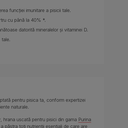
rea funcției imunitare a pisicii tale.
tru cu până la 40% *.
nătoase datorită mineralelor și vitaminei D.
 tale.
ată pentru pisica ta, conform expertizei
iente naturale.
na®, hrana uscată pentru pisici din gama
Purina
a păstra toți nutrienții esențiali de care are