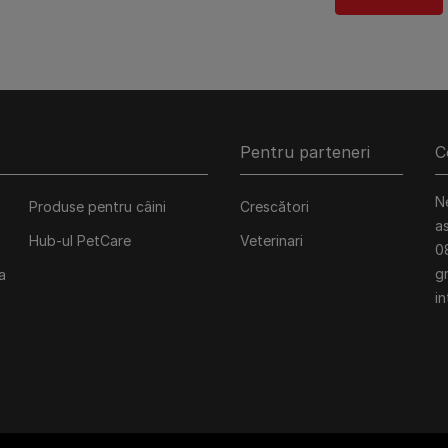
Pentru parteneri
C
N
Produse pentru câini
Crescători
a
Hub-ul PetCare
Veterinari
0
gr
a
in