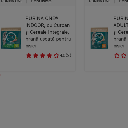
PURINA ONE
Hrană uscată
PURINA ONE
Hrană
PURINA ONE®
PURI
INDOOR, cu Curcan
ADULT,
și Cereale Integrale,
și Cer
hrană uscată pentru
hrană 
pisici
pisici
4.0
(2)