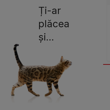
Ți-ar
plăcea
și...