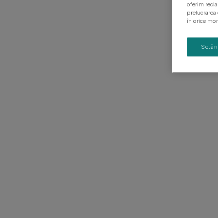
Ghiduri cu rase de câini
oferim recl
Sănătatea puiului de câine
prelucrarea 
în orice mom
Setăr