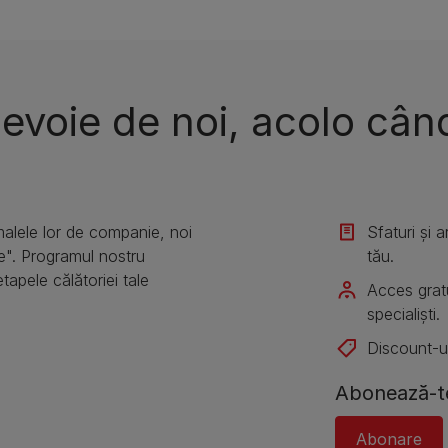
nevoie de noi, acolo cân
alele lor de companie, noi
Sfaturi și 
e". Programul nostru
tău.
etapele călătoriei tale
Acces gratu
specialiști.
Discount-ur
Abonează-te
Abonare