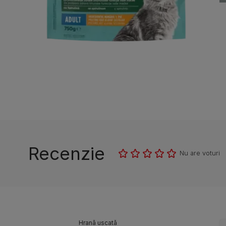
Recenzie
Nu are voturi
Hrană uscată