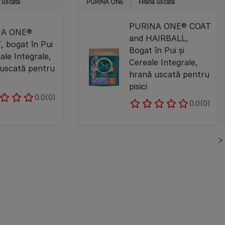
 uscată
PURINA ONE
Hrană uscată
PURINA ONE® COAT
NA ONE®
and HAIRBALL,
 bogat în Pui
Bogat în Pui și
eale Integrale,
Cereale Integrale,
uscată pentru
hrană uscată pentru
pisici
0.0
(0)
0.0
(0)