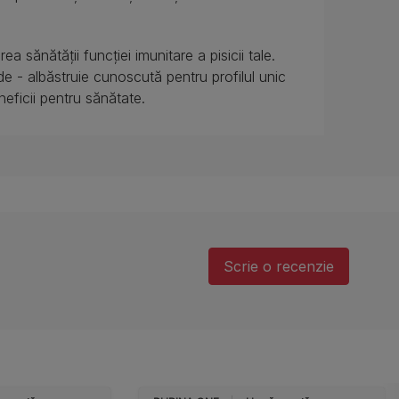
a sănătății funcției imunitare a pisicii tale.
de - albăstruie cunoscută pentru profilul unic
eneficii pentru sănătate.
Scrie o recenzie