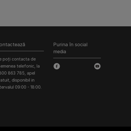
ontactează
Purina în social
media
e poți contacta de
semenea telefonic, la
facebook
youtube
800 863 785, apel
atuit, disponibil in
tervalul 09:00 - 18:00.