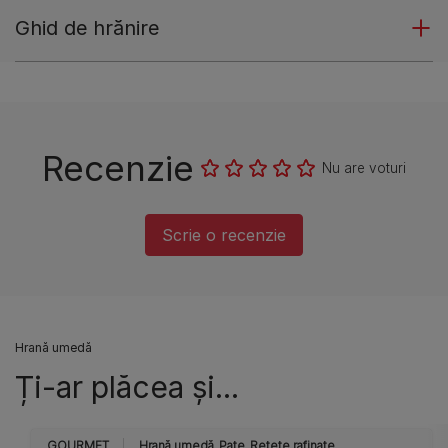
Ghid de hrănire
Recenzie
Nu are voturi
Scrie o recenzie
Hrană umedă
Ți-ar plăcea și...
GOURMET
Hrană umedă
Pate
Rețete rafinate