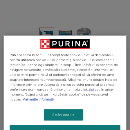
Prin apăsarea butonului "Accept toate cookie-urile" vă dați acordul
GOURMET® PERLE, cu Vită, Pui, Iepure, Somon, hrană umedă pentru
pentru utilizarea cookie-urilor primare și a cookie-urilor care aparțin
pisici
terților (sau tehnologii similare) în scopul îmbunătățirii experienței de
navigare pe website, a măsurării audienței, a colectării informațiilor
GOURMET® PERLE, cu Vită, Pui, Iepure,
utile care ne permit nouă și partenerilor noștri să vă oferim reclame
Somon, hrană umedă pentru pisici
adaptate intereselor dumneavoastră. Aflați mai multe despre Nota de
informare privind prelucrarea datelor cu caracter personal și salvați
preferințele dumneavoastră printr-un simplu click
aici
sau în orice
Nu are voturi
moment, făcând click pe linkul „Setări cookie” de pe website-ul
nostru.
Mai multe informatii
Dimensiuni disponibile
4x85g
12x85g
Setări cookie
Mini fileuri suculente în sos cu legume