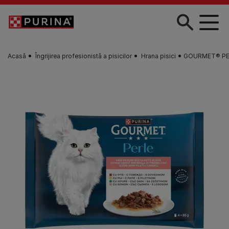
Skip to main content
Acasă
Îngrijirea profesionistă a pisicilor
Hrana pisici
GOURMET® PERLE