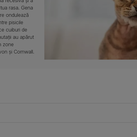
nă recesivă și a
etua rasa. Gena
care ondulează
tre pisicile
ce cuiburi de
utații au apărut
în zone
von și Cornwall.