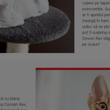
cațere pe tapet!
extrovertite. A
ar fi apetitul pe
meargă în ham și
urăsc să se pli
pot fi surprinși
Devon Rex băgă
pe scaun!
că cu blana
asa Cornish Rex,