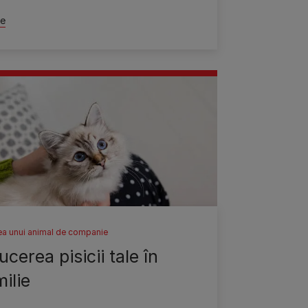
te
ea unui animal de companie
cerea pisicii tale în
ilie