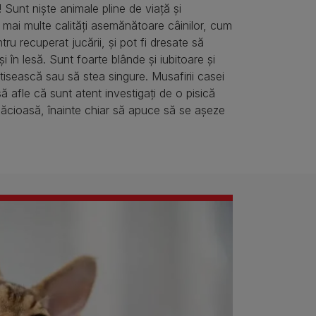
 Sunt niște animale pline de viață și
u mai multe calități asemănătoare câinilor, cum
ntru recuperat jucării, și pot fi dresate să
 în lesă. Sunt foarte blânde și iubitoare și
ctisească sau să stea singure. Musafirii casei
 să afle că sunt atent investigați de o pisică
cioasă, înainte chiar să apuce să se așeze