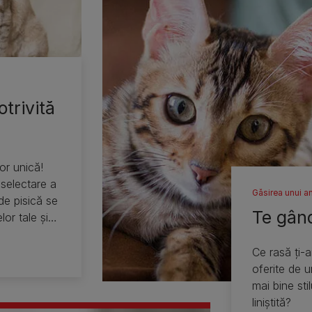
trivită
or unică!
 selectare a
Găsirea unui 
 de pisică se
Te gând
lor tale şi
Ce rasă ţi-a
oferite de u
mai bine sti
liniştită?