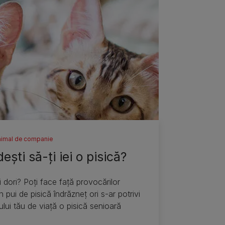
animal de companie
eşti să-ţi iei o pisică?
i dori? Poţi face faţă provocărilor
n pui de pisică îndrăzneţ ori s-ar potrivi
lului tău de viaţă o pisică senioară