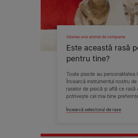
Găsirea unui animal de companie
Este această rasă po
pentru tine?
Toate pisicile au personalitatea l
Încearcă instrumentul nostru de
raselor de pisică şi află ce rasă
potriveşte cel mai bine preferinţe
stilului tău de viaţă.
Încearcă selectorul de rase