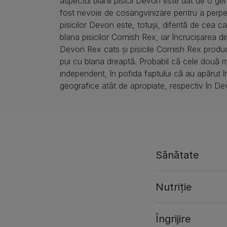
aspectul blănii pisicii Devon este dat de o ge
fost nevoie de cosangvinizare pentru a perp
pisicilor Devon este, totuși, diferită de cea 
blana pisicilor Cornish Rex, iar încrucișarea din
Devon Rex cats și pisicile Cornish Rex produ
pui cu blana dreaptă. Probabil că cele două m
independent, în pofida faptului că au apărut 
geografice atât de apropiate, respectiv în De
Sănătate
Nutriție
Îngrijire