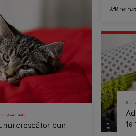
Află mai mul
Găsir
Adu
mal de companie
fam
unui crescător bun