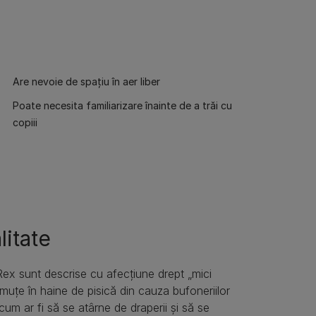
Are nevoie de spațiu în aer liber
Poate necesita familiarizare înainte de a trăi cu
copiii
litate
Rex sunt descrise cu afecțiune drept „mici
aimuțe în haine de pisică din cauza bufoneriilor
cum ar fi să se atârne de draperii și să se