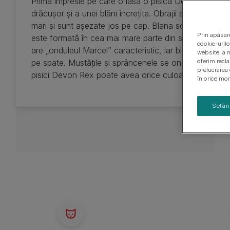
Prima impresie pe care o lasă o pisică Devon Rex est
Ghiduri cu rase de câini
Sănătatea puiului de câine
drăcușor și a unei blăni încrețite. Obrajii sunt lați, ochi
mari și sunt așezate jos pe cap. Blana scurtă are păr 
Prin apăsare
este formată în cea mai mare parte din stratul inferi
cookie-urilo
are „onduleul Marcel” caracteristic, iar blana formează
website, a m
pe spate. Mustățile și sprâncenele se ondulează de 
oferim recl
prelucrarea 
pisici Devon Rex poate avea orice culoare sau model
în orice mom
Setăr