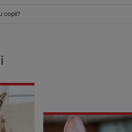
u copii?
i