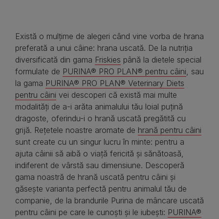
Există o mulțime de alegeri când vine vorba de hrana
preferată a unui câine: hrana uscată. De la nutriția
diversificată din gama
Friskies
până la dietele special
formulate de
PURINA® PRO PLAN® pentru câini
, sau
la gama
PURINA® PRO PLAN® Veterinary Diets
pentru câini
vei descoperi că există mai multe
modalități de a-i arăta animalului tău loial puțină
dragoste, oferindu-i o hrană uscată pregătită cu
grijă. Rețetele noastre aromate de
hrană pentru câini
sunt create cu un singur lucru în minte: pentru a
ajuta câinii să aibă o viață fericită și sănătoasă,
indiferent de vârstă sau dimensiune. Descoperă
gama noastră de hrană uscată pentru câini și
găsește varianta perfectă pentru animalul tău de
companie, de la brandurile Purina de mâncare uscată
pentru câini pe care le cunoști și le iubești:
PURINA®