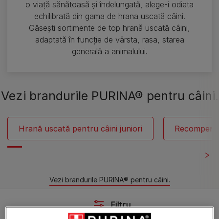
o viață sănătoasă și îndelungată, alege-i odieta
echilibrată din gama de hrana uscată câini.
Găsești sortimente de top hrană uscată câini,
adaptată în funcție de vârsta, rasa, starea
generală a animalului.
Vezi brandurile PURINA® pentru câini.
Hrană uscată pentru câini juniori
Recompense
Vezi brandurile PURINA® pentru câini.
Filtru