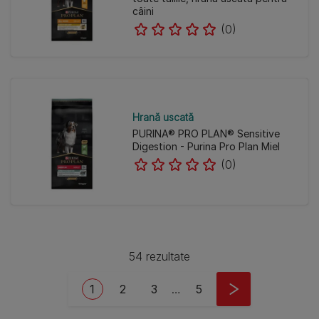
câini
(0)
Hrană uscată
PURINA® PRO PLAN® Sensitive
Digestion - Purina Pro Plan Miel
(0)
54 rezultate
Pagination
Current page
Pagina
Pagina
Last page
1
2
3
…
5