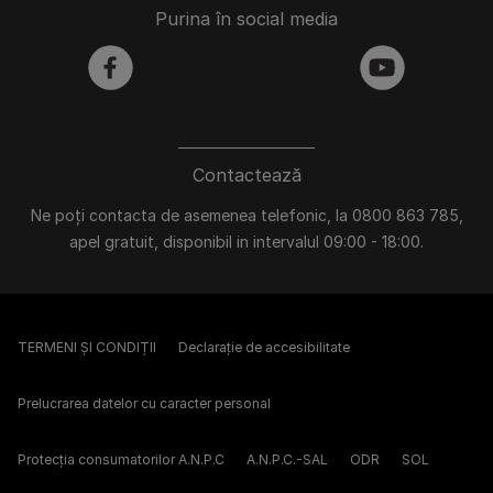
Purina în social media
facebook
youtube
Contactează
Ne poți contacta de asemenea telefonic, la 0800 863 785,
apel gratuit, disponibil in intervalul 09:00 - 18:00.
TERMENI ȘI CONDIȚII
Declarație de accesibilitate
Prelucrarea datelor cu caracter personal
Protecția consumatorilor A.N.P.C
A.N.P.C.-SAL
ODR
SOL