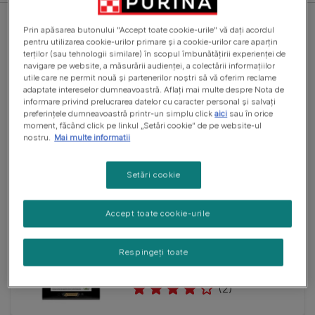
Prin apăsarea butonului "Accept toate cookie-urile" vă dați acordul
pentru utilizarea cookie-urilor primare și a cookie-urilor care aparțin
terților (sau tehnologii similare) în scopul îmbunătățirii experienței de
navigare pe website, a măsurării audienței, a colectării informațiilor
Hrană uscată
utile care ne permit nouă și partenerilor noștri să vă oferim reclame
PURINA® PRO PLAN® EVERYDAY
adaptate intereselor dumneavoastră. Aflați mai multe despre Nota de
NUTRITION Adult, bogat în Pui,
informare privind prelucrarea datelor cu caracter personal și salvați
talie mică și foarte mică, hrană
preferințele dumneavoastră printr-un simplu click
aici
sau în orice
uscată pentru câini
moment, făcând click pe linkul „Setări cookie” de pe website-ul
nostru.
Mai multe informatii
(0)
Setări cookie
Accept toate cookie-urile
Hrană uscată
PURINA® PRO PLAN® HEALTHY
START Junior, bogat în Pui, talie
Respingeți toate
mică și foarte mică, hrană uscată
pentru puii de câine
(2)