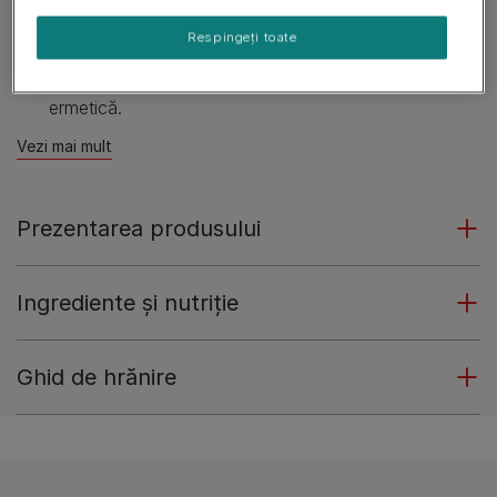
Conținut scăzut de grăsimi.
Respingeți toate
Bucăți de dimensiuni mici.
Într-un ambalaj convenabil, cu sistem de închidere
ermetică.
Vezi mai mult
Prezentarea produsului
Ingrediente și nutriție
Ghid de hrănire