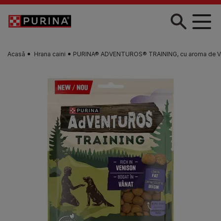
Skip to main content
Acasă
Hrana caini
PURINA® ADVENTUROS® TRAINING, cu aroma de Vân