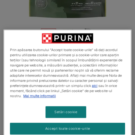
Prin apăsarea butonului "Accept toate cookie-urile" vă dați acordul
pentru utilizarea cookie-urilor primare și a cookie-urilor care aparțin
terților (sau tehnologii similare) în scopul îmbunătățirii experienței de
PURINA® ADVENTUROS® TRAINING, cu aroma de Vânat, recompense
navigare pe website, a măsurării audienței, a colectării informațiilor
pentru caini
utile care ne permit nouă și partenerilor noștri să vă oferim reclame
PURINA® ADVENTUROS® TRAINING, cu
adaptate intereselor dumneavoastră. Aflați mai multe despre Nota de
informare privind prelucrarea datelor cu caracter personal și salvați
aroma de Vânat, recompense pentru caini
preferințele dumneavoastră printr-un simplu click
aici
sau în orice
moment, făcând click pe linkul „Setări cookie” de pe website-ul
nostru.
Mai multe informatii
Nu are voturi
Setări cookie
Dimensiuni disponibile
115g
Gustos cu arome îmbietoare.
Accept toate cookie-urile