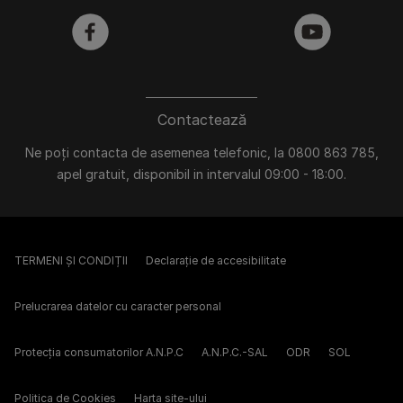
facebook
youtube
Contactează
Ne poți contacta de asemenea telefonic, la 0800 863 785,
apel gratuit, disponibil in intervalul 09:00 - 18:00.
TERMENI ȘI CONDIȚII
Declarație de accesibilitate
Prelucrarea datelor cu caracter personal
Protecția consumatorilor A.N.P.C
A.N.P.C.-SAL
ODR
SOL
Politica de Cookies
Harta site-ului