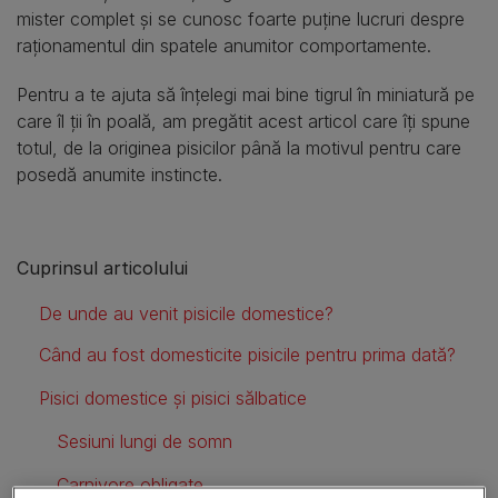
mister complet și se cunosc foarte puține lucruri despre
raționamentul din spatele anumitor comportamente.
Pentru a te ajuta să înțelegi mai bine tigrul în miniatură pe
care îl ții în poală, am pregătit acest articol care îți spune
totul, de la originea pisicilor până la motivul pentru care
posedă anumite instincte.
Cuprinsul articolului
De unde au venit pisicile domestice?
Când au fost domesticite pisicile pentru prima dată?
Pisici domestice și pisici sălbatice
Sesiuni lungi de somn
Carnivore obligate