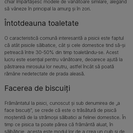
chiar împărtășesc modele de vânătoare similare, alegând
să vâneze în principal la amurg și în zori.
Întotdeauna toaletate
O caracteristică comună interesantă a pisicii este faptul
că atât pisicile sălbatice, cât și cele domestice tind să-și
petreacă între 30-50% din timp toaletându-se. Acest
lucru este esențial pentru vânătoare, deoarece ajută la
păstrarea mirosului lor neutru, astfel încât să poată
rămâne nedetectate de prada aleasă.
Facerea de biscuiți
Frământatul la pisici, cunoscut și sub denumirea de „a
face biscuiți”, se crede că este o trăsătură de pisică
moștenită de la strămoșii sălbatici ai felinei domestice. În
timp ce pisica ta poate părea că frământă aluat, în
sălbăticie, acesta este modul lor de a crea un cuib și de