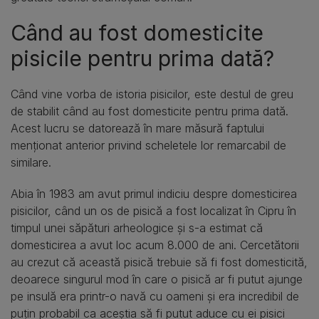
Când au fost domesticite
pisicile pentru prima dată?
Când vine vorba de istoria pisicilor, este destul de greu
de stabilit când au fost domesticite pentru prima dată.
Acest lucru se datorează în mare măsură faptului
menționat anterior privind scheletele lor remarcabil de
similare.
Abia în 1983 am avut primul indiciu despre domesticirea
pisicilor, când un os de pisică a fost localizat în Cipru în
timpul unei săpături arheologice și s-a estimat că
domesticirea a avut loc acum 8.000 de ani. Cercetătorii
au crezut că această pisică trebuie să fi fost domesticită,
deoarece singurul mod în care o pisică ar fi putut ajunge
pe insulă era printr-o navă cu oameni și era incredibil de
puțin probabil ca aceștia să fi putut aduce cu ei pisici