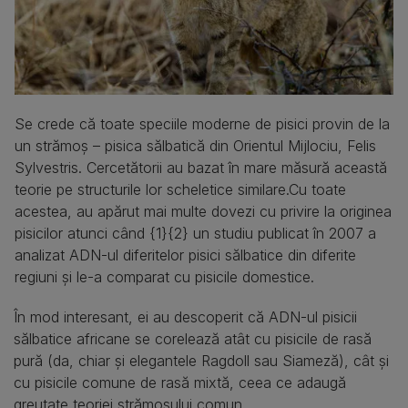
Se crede că toate speciile moderne de pisici provin de la
un strămoș – pisica sălbatică din Orientul Mijlociu, Felis
Sylvestris. Cercetătorii au bazat în mare măsură această
teorie pe structurile lor scheletice similare.Cu toate
acestea, au apărut mai multe dovezi cu privire la originea
pisicilor atunci când {1}{2} un studiu publicat în 2007 a
analizat ADN-ul diferitelor pisici sălbatice din diferite
regiuni și le-a comparat cu pisicile domestice.
În mod interesant, ei au descoperit că ADN-ul pisicii
sălbatice africane se corelează atât cu pisicile de rasă
pură (da, chiar și elegantele Ragdoll sau Siameză), cât și
cu pisicile comune de rasă mixtă, ceea ce adaugă
greutate teoriei strămoșului comun.