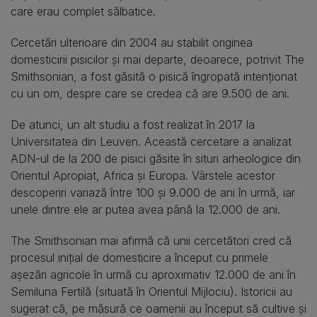
care erau complet sălbatice.
Cercetări ulterioare din 2004 au stabilit originea
domesticirii pisicilor și mai departe, deoarece, potrivit The
Smithsonian, a fost găsită o pisică îngropată intenționat
cu un om, despre care se credea că are 9.500 de ani.
De atunci, un alt studiu a fost realizat în 2017 la
Universitatea din Leuven. Această cercetare a analizat
ADN-ul de la 200 de pisici găsite în situri arheologice din
Orientul Apropiat, Africa și Europa. Vârstele acestor
descoperiri variază între 100 și 9.000 de ani în urmă, iar
unele dintre ele ar putea avea până la 12.000 de ani.
The Smithsonian mai afirmă că unii cercetători cred că
procesul inițial de domesticire a început cu primele
așezări agricole în urmă cu aproximativ 12.000 de ani în
Semiluna Fertilă (situată în Orientul Mijlociu). Istoricii au
sugerat că, pe măsură ce oamenii au început să cultive și