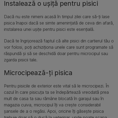
Instalează o ușiță pentru pisici
Dacă nu este nimeni acasă în timpul zilei care să-ți lase
pisica înapoi dacă se simte amenințată de ceva din afară,
instalarea unei ușițe pentru pisici este esențială.
Dacă te îngrijorează faptul că alte pisici din cartierul tău o
vor folosi, poți achiziționa unele care sunt programate să
răspundă și să se deschidă doar pentru microcipul sau
zgarda pisicii tale.
Microcipează-ți pisica
Pentru pisicile de exterior este vital să le microcipezi. În
cazul în care pisicuța ta se îndepărtează vreodată prea
mult de casa ta sau rămâne blocată în garajul sau în
magazia cuiva, microcipul îți va crește considerabil
șansele de a o regăsi. Apoi, oricine îți găsește pisica
trebuie doar să o ducă la veterinar, unde poate scana