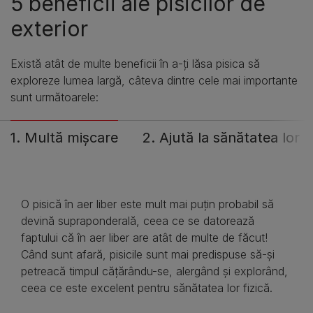
5 beneficii ale pisicilor de
exterior
Există atât de multe beneficii în a-ți lăsa pisica să
exploreze lumea largă, câteva dintre cele mai importante
sunt următoarele:
1. Multă mișcare
2. Ajută la sănătatea lor 
O pisică în aer liber este mult mai puțin probabil să
devină supraponderală, ceea ce se datorează
faptului că în aer liber are atât de multe de făcut!
Când sunt afară, pisicile sunt mai predispuse să-și
petreacă timpul cățărându-se, alergând și explorând,
ceea ce este excelent pentru sănătatea lor fizică.