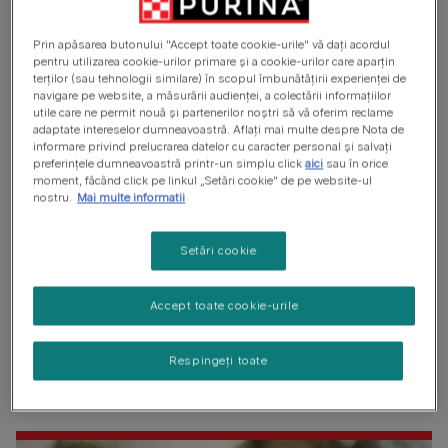
Guler de siguranță și etichetă
Creșteți plante non toxice
Prin apăsarea butonului "Accept toate cookie-urile" vă dați acordul
pentru utilizarea cookie-urilor primare și a cookie-urilor care aparțin
Sterilizarea/Castrarea pisicii
terților (sau tehnologii similare) în scopul îmbunătățirii experienței de
navigare pe website, a măsurării audienței, a colectării informațiilor
utile care ne permit nouă și partenerilor noștri să vă oferim reclame
adaptate intereselor dumneavoastră. Aflați mai multe despre Nota de
informare privind prelucrarea datelor cu caracter personal și salvați
Cum aleg pisicile dacă vor să
preferințele dumneavoastră printr-un simplu click
aici
sau în orice
moment, făcând click pe linkul „Setări cookie” de pe website-ul
stea afară sau în interior?
nostru.
Mai multe informatii
Setări cookie
Toate pisicile au propriile lor preferințe și personalități
individuale, așa că uneori pot face ele alegerea pentru
tine privind statul în interior/exterior. În general, este
Accept toate cookie-urile
destul de ușor să știi, deoarece pisicile mai timide sau mai
bătrâne vor prefera probabil confortul din interior, așa că
Respingeți toate
vor fi mai puțin dornice să iasă pe ușă de fiecare dată
când o găsesc deschisă.