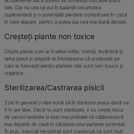
actualmente dacă dorești să urmărești mișcările pisicii
tale. Dar nu uita să pui în balanță securitatea
suplimentară și o potențială pierdere costisitoare în cazul
în care dispare, pentru a putea lua cea mai bună decizie.
Creșteți plante non toxice
Crește plante cum ar fi iarba mâței, mentă, levănțică și
iarba pisicii și asigură-te întotdeauna că produsele pe
care le folosești pentru plantele tale sunt non-toxice și
organice.
Sterilizarea/Castrarea pisicii
Este în general o idee bună să îți sterilizezi pisica dacă va
fi în aer liber. Dacă nu sunt sterilizate, ii va crește riscul
de sarcini nedorite și este mai probabil să călătorească
mai departe de casă în căutarea unui partener potențial.
În plus, masculii necastrați sunt cunoscuți că sunt mult