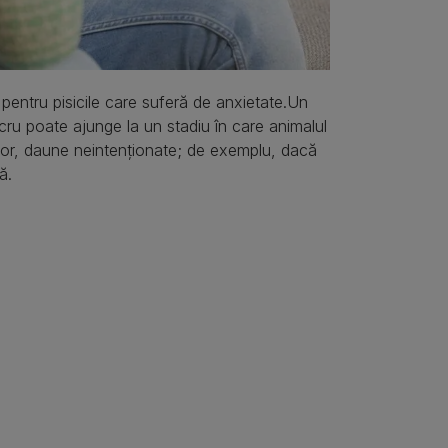
entru pisicile care suferă de anxietate.Un
cru poate ajunge la un stadiu în care animalul
tor, daune neintenționate; de exemplu, dacă
ă.