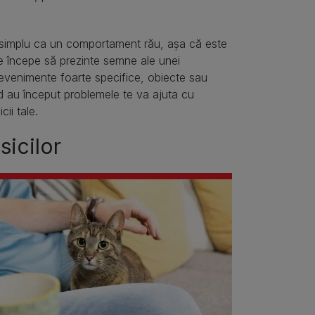
 și simplu ca un comportament rău, așa că este
e începe să prezinte semne ale unei
 evenimente foarte specifice, obiecte sau
d au început problemele te va ajuta cu
ii tale.
sicilor