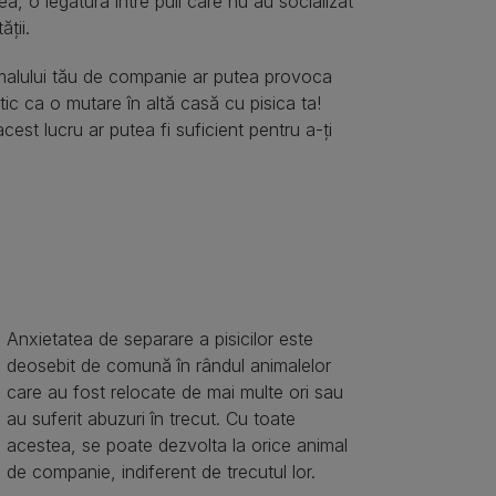
a, o legătură între puii care nu au socializat
ții.
nimalului tău de companie ar putea provoca
tic ca o mutare în altă casă cu pisica ta!
est lucru ar putea fi suficient pentru a-ți
Anxietatea de separare a pisicilor este
deosebit de comună în rândul animalelor
care au fost relocate de mai multe ori sau
au suferit abuzuri în trecut. Cu toate
acestea, se poate dezvolta la orice animal
de companie, indiferent de trecutul lor.