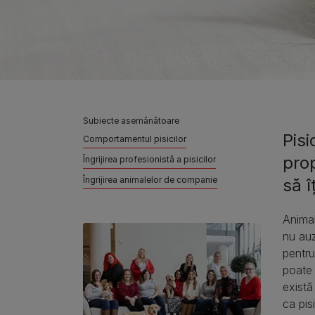
Subiecte asemănătoare
Pisi
Comportamentul pisicilor
prop
Îngrijirea profesionistă a pisicilor
Îngrijirea animalelor de companie
să î
Animal
nu auz
pentru
poate 
există
ca pis