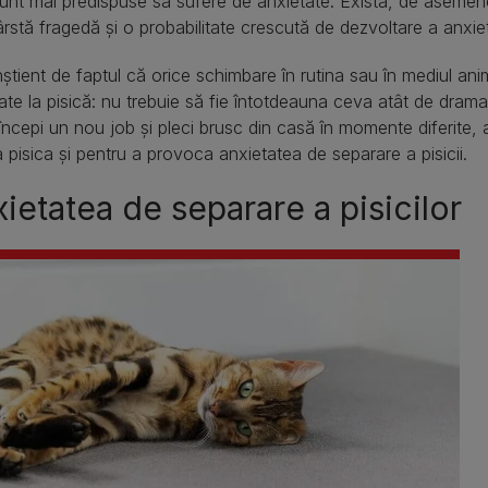
 sunt mai predispuse să sufere de anxietate. Există, de asemene
ârstă fragedă și o probabilitate crescută de dezvoltare a anxietă
nștient de faptul că orice schimbare în rutina sau în mediul a
ate la pisică: nu trebuie să fie întotdeauna ceva atât de drama
ncepi un nou job și pleci brusc din casă în momente diferite, ac
a pisica și pentru a provoca anxietatea de separare a pisicii.
ietatea de separare a pisicilor