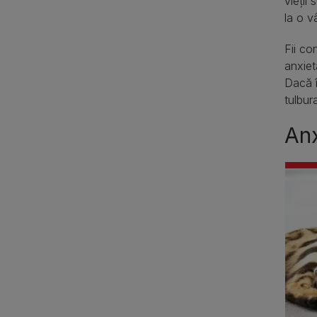
vieții
la o v
Fii co
anxiet
Dacă î
tulbur
Anx