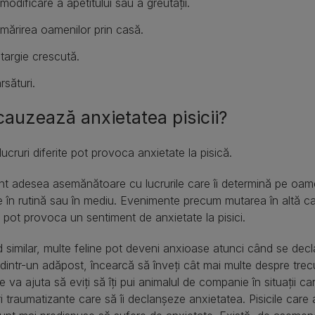
modificare a apetitului sau a greutății.
mărirea oamenilor prin casă.
targie crescută.
rsături.
cauzează anxietatea pisicii?
lucruri diferite pot provoca anxietate la pisică.
nt adesea asemănătoare cu lucrurile care îi determină pe oame
 în rutină sau în mediu. Evenimente precum mutarea în altă c
e pot provoca un sentiment de anxietate la pisici.
 similar, multe feline pot deveni anxioase atunci când se decl
 dintr-un adăpost, încearcă să înveți cât mai multe despre trecut
te va ajuta să eviți să îți pui animalul de companie în situații 
ri traumatizante care să îi declanșeze anxietatea. Pisicile care