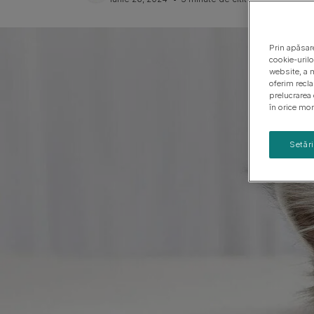
Ghiduri cu rase de câini
Sănătatea puiului de câine
Prin apăsare
cookie-urilo
website, a m
oferim recl
prelucrarea 
în orice mom
Setăr