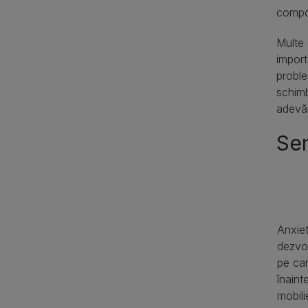
compor
Multe 
import
proble
schimb
adevăr
Sem
Anxiet
dezvo
pe car
înaint
mobili