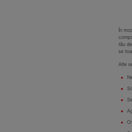
În mod
compor
tău de
se toa
Alte s
Ne
Sc
Se
Ag
Сr