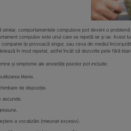
 similar, comportamentele compulsive pot deveni o problemă p
tament compulsiv este unul care se repetă iar și iar. Acest lu
 companie își provoacă singur, sau ceva din mediul înconjură
letează în mod repetat, astfel încât să dezvolte pete fără blan
emne și simptome ale anxietății pisicilor pot include:
utilizarea litierei.
himbare de dispoziție.
 ascunde.
resiune.
eștere a vocalizării (mieunat excesiv).