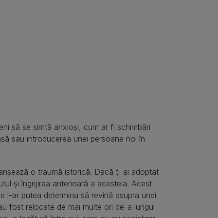
ni să se simtă anxioși, cum ar fi schimbări
asă sau introducerea unei persoane noi în
anșează o traumă istorică. Dacă ți-ai adoptat
ul și îngrijirea anterioară a acesteia. Acest
care l-ar putea determina să revină asupra unei
 au fost relocate de mai multe ori de-a lungul