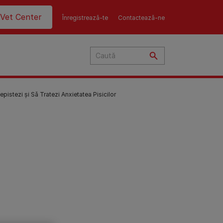
ader top
Vet Center
Înregistrează-te
Contactează-ne
istezi și Să Tratezi Anxietatea Pisicilor
tul
le
tru
ă
e
ini
e
re