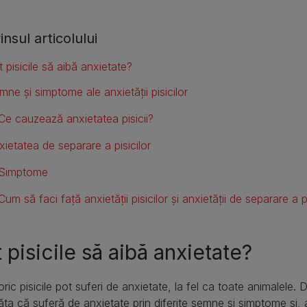
nsul articolului
 pisicile să aibă anxietate?
mne și simptome ale anxietății pisicilor
Ce cauzează anxietatea pisicii?
xietatea de separare a pisicilor
Simptome
Cum să faci față anxietății pisicilor și anxietății de separare a pi
 pisicile să aibă anxietate?
ric pisicile pot suferi de anxietate, la fel ca toate animalele. D
ăta că suferă de anxietate prin diferite semne și simptome și,