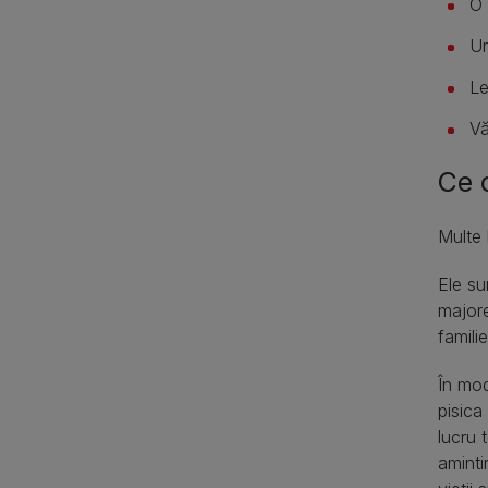
O 
Ur
Le
Vă
Ce 
Multe 
Ele su
majore
famili
În mod
pisica
lucru 
aminti