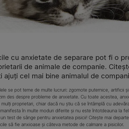
cile cu anxietate de separare pot fi o 
rietarii de animale de companie. Citeșt
ți ajuți cel mai bine animalul de compan
ele se pot teme de multe lucruri: zgomote puternice, artificii ș
im des despre probleme de anxietate. Cu toate acestea, anxie
 mulți proprietari, chiar dacă nu știu că se întâmplă cu adevăra
manifesta în multe moduri diferite și nu este întotdeauna la fe
 un test de sânge pentru anxietatea pisicii! Citește mai depar
icile să fie anxioase și câteva metode de calmare a pisicilor.