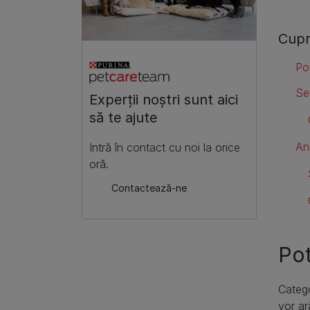
Cupri
Pot
Se
​Experții noștri sunt aici
să te ajute
An
​Intră în contact cu noi la orice
oră.
​Contactează-ne
Pot
Catego
vor ar