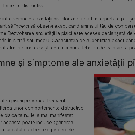
tamente distructive.
dintre semnele anxietății pisicilor ar putea fi interpretate pur
ant să încerci să observi exact când animalul tău de compani
me.Dezvoltarea anxietății la pisici este adesea declanșată de
ări în rutină sau mediu. Capacitatea de a identifica exact cân
at atunci când găsești cea mai bună tehnică de calmare a pisic
ne și simptome ale anxietății pi
atea pisicii provoacă frecvent
ltarea unor comportamente distructive
e pisica ta nu le-a mai manifestat
e: aceasta poate include zgârierea
erului datul cu ghearele pe perdele.