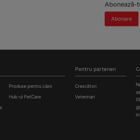
Abonează-te
Abonare
Pentru parteneri
C
N
Produse pentru câini
Crescători
a
Hub-ul PetCare
Veterinari
0
gr
a
in