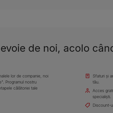
nevoie de noi, acolo cân
alele lor de companie, noi
Sfaturi și 
e". Programul nostru
tău.
etapele călătoriei tale
Acces gratu
specialiști.
Discount-ur