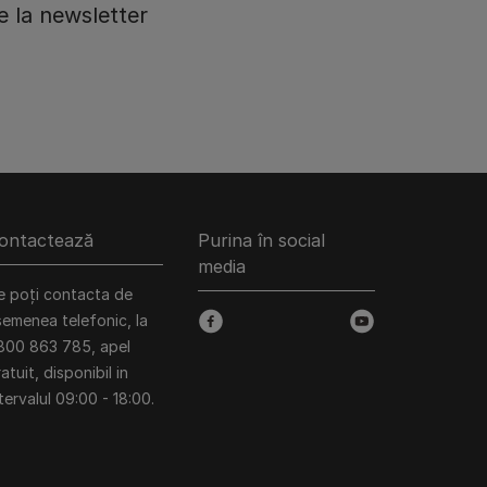
 la newsletter
ontactează
Purina în social
media
e poți contacta de
semenea telefonic, la
facebook
youtube
800 863 785, apel
atuit, disponibil in
tervalul 09:00 - 18:00.