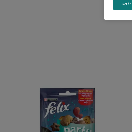
Ghiduri cu rase de câini
Setăr
Sănătatea puiului de câine