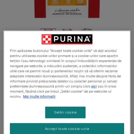
Prin apăsarea butonului "Accept toate cookie-urile" vă dați acordul
pentru utilizarea cookie-urilor primare și a cookie-urilor care aparțin
GOURMET™ Umedă Pisică
terților (sau tehnologii similare) în scopul îmbunătățirii experienței de
navigare pe website, a măsurării audienței, a colectării informațiilor
GOURMET™ MON PETIT, cu Curcan, Pui,
utile care ne permit nouă și partenerilor noștri să vă oferim reclame
adaptate intereselor dumneavoastră. Aflați mai multe despre Nota de
Rață, hrană umedă pentru pisici
informare privind prelucrarea datelor cu caracter personal și salvați
preferințele dumneavoastră printr-un simplu click
aici
sau în orice
Nu are voturi
moment, făcând click pe linkul „Setări cookie” de pe website-ul
nostru.
Mai multe informatii
Dimensiuni disponibile
6x50g
Setări cookie
Bucățile fine de pui, rață și curcan într-un sos delicios
îi oferă pisicii o masă rafinată.
Accept toate cookie-urile