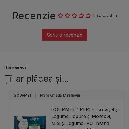
Recenzie
Nu are voturi
Scrie o recenzie
Hrană umedă
Ți-ar plăcea și...
GOURMET
Hrană umedă
Mini fileuri
GOURMET™ PERLE, cu Vițel și
Legume, Iepure și Morcovi,
Miel și Legume, Pui, hrană