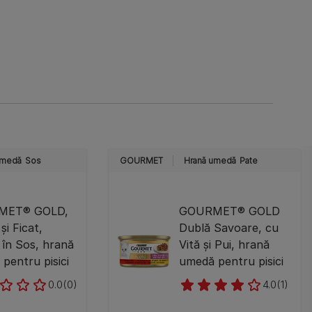
umedă
Sos
GOURMET
Hrană umedă
Pate
MET® GOLD,
GOURMET® GOLD
și Ficat,
Dublă Savoare, cu
 în Sos, hrană
Vită și Pui, hrană
pentru pisici
umedă pentru pisici
0.0
(0)
4.0
(1)