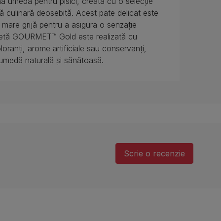
umedă pentru pisici, creată cu o selecție
ă culinară deosebită. Acest pate delicat este
u mare grijă pentru a asigura o senzație
 rețetă GOURMET™ Gold este realizată cu
loranți, arome artificiale sau conservanți,
 umedă naturală și sănătoasă.
Scrie o recenzie