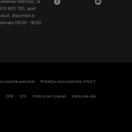
semenea telefonic, la
facebook
youtube
800 863 785, apel
atuit, disponibil in
tervalul 09:00 - 18:00.
 cu caracter personal
Protecția consumatorilor A.N.P.C
ODR
SOL
Politica de Cookies
Harta site-ului