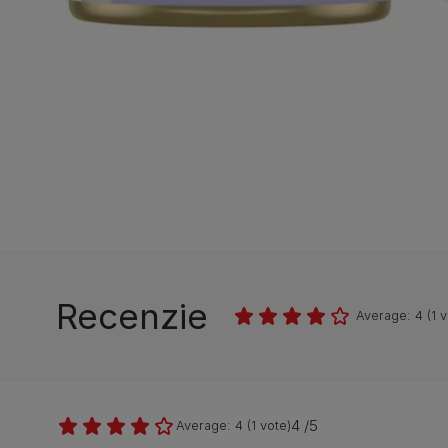
Recenzie
Average:
4
(
1
v
4 /5
Average:
4
(
1
vote)