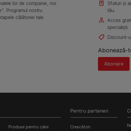
alele lor de companie, noi
Sfaturi și 
e". Programul nostru
tău.
etapele călătoriei tale
Acces gratu
specialiști.
Discount-ur
Abonează-te
Abonare
Pentru parteneri
C
N
Produse pentru câini
Crescători