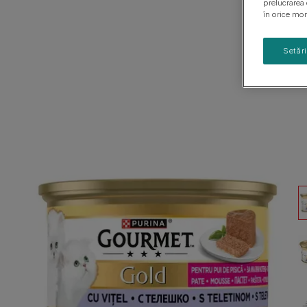
prelucrarea 
Ghiduri cu rase de câini
Sănătatea puiului de câine
în orice mom
Setăr