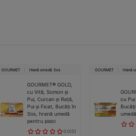
GOURMET
Hrană umedă
Sos
GOURMET
Hrană 
GOURMET® GOLD,
cu Vită, Somon și
GOUR
Pui, Curcan și Rață,
cu Pui 
Pui și Ficat, Bucăți în
Bucăți
Sos, hrană umedă
umedă 
pentru pisici
0.0
(0)