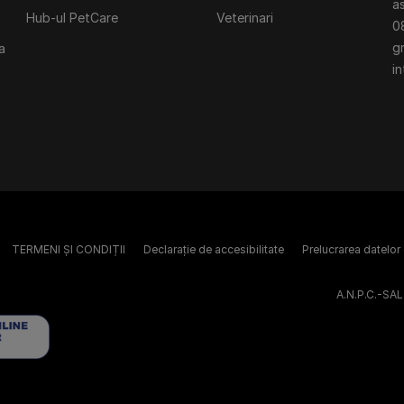
a
Hub-ul PetCare
Veterinari
0
gr
a
in
TERMENI ȘI CONDIȚII
Declarație de accesibilitate
Prelucrarea datelor
A.N.P.C.-SAL