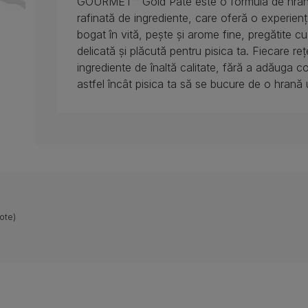
GOURMET™ Gold Pate este o formulă de hrană 
rafinată de ingrediente, care oferă o experienț
bogat în vită, pește și arome fine, pregătite c
delicată și plăcută pentru pisica ta. Fiecare
ingrediente de înaltă calitate, fără a adăuga co
astfel încât pisica ta să se bucure de o hrană
ote)