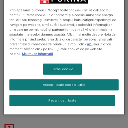
sau a erorii unei maşinării. Dacă se
întâmplă acest lucru, află ce poţi face
Prin apăsarea butonului "Accept toate cookie-urile" vă dați acordul
aici.
pentru utilizarea cookie-urilor primare și a cookie-urilor care aparțin
terților (sau tehnologii similare) în scopul îmbunătățirii experienței de
navigare pe website, a măsurării audienței, a colectării informațiilor
utile care ne permit nouă și partenerilor noștri să vă oferim reclame
adaptate intereselor dumneavoastră. Aflați mai multe despre Nota de
Plicuri lipsă
informare privind prelucrarea datelor cu caracter personal și salvați
preferințele dumneavoastră printr-un simplu click
aici
sau în orice
Ambalăm produsele în cutii în două moduri diferite: fie
moment, făcând click pe linkul „Setări cookie” de pe website-ul
nostru.
Mai multe informatii
mecanic, fie manual. Ocazional tehnologia eşuează, dar
există şi tradiţionala eroare umană.
Setări cookie
Pentru a ne ajuta să ne dăm seama unde am greşit, te
rugăm să ne spui ce aromă
lipseşte
şi
codul lotului de pe
Accept toate cookie-urile
cutie.
Aceste informaţii sunt transmise mai departe
echipei de Asigurare a calităţii, care este dedicată
Respingeți toate
îmbunătăţirii continue a proceselor.