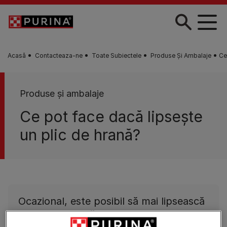
Skip to main content
Acasă
Contacteaza-ne
Toate Subiectele
Produse Şi Ambalaje
Ce
Produse şi ambalaje
Ce pot face dacă lipseşte
un plic de hrană?
Ocazional, este posibil să mai lipsească
un plic de hrană din cauza erorii umane