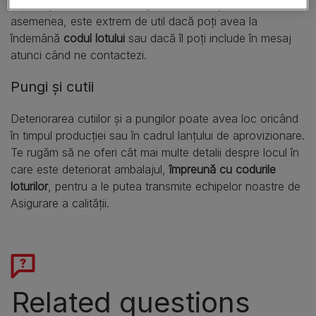
împărtăşi cu echipa de Asigurare a calităţii. De
asemenea, este extrem de util dacă poţi avea la
îndemână
codul lotului
sau dacă îl poţi include în mesaj
atunci când ne contactezi.
Pungi şi cutii
Deteriorarea cutiilor şi a pungilor poate avea loc oricând
în timpul producţiei sau în cadrul lanţului de aprovizionare.
Te rugăm să ne oferi cât mai multe detalii despre locul în
care este deteriorat ambalajul,
împreună cu codurile
loturilor
, pentru a le putea transmite echipelor noastre de
Asigurare a calităţii.
Related questions