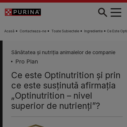
Skip to main content
Acasă
Contacteaza-ne
Toate Subiectele
Ingrediente
Ce Este Opti
Sănătatea şi nutriţia animalelor de companie
Pro Plan
Ce este Optinutrition şi prin
ce este susţinută afirmaţia
„Optinutrition – nivel
superior de nutrienţi”?