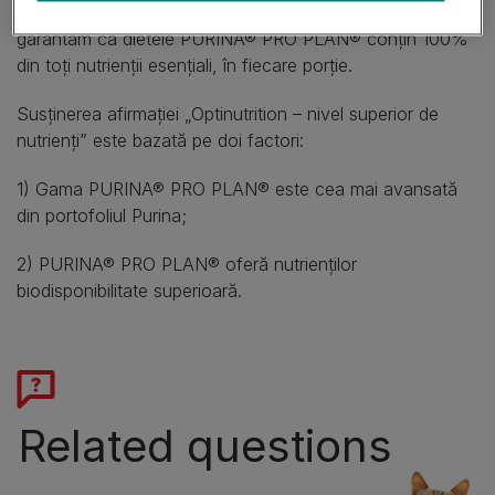
minunate pentru câinele sau pisica ta. Din acest motiv,
garantăm că dietele PURINA® PRO PLAN® conţin 100%
din toţi nutrienţii esenţiali, în fiecare porţie.
Susţinerea afirmaţiei „Optinutrition – nivel superior de
nutrienţi” este bazată pe doi factori:
1) Gama PURINA® PRO PLAN® este cea mai avansată
din portofoliul Purina;
2) PURINA® PRO PLAN® oferă nutrienţilor
biodisponibilitate superioară.
Related questions