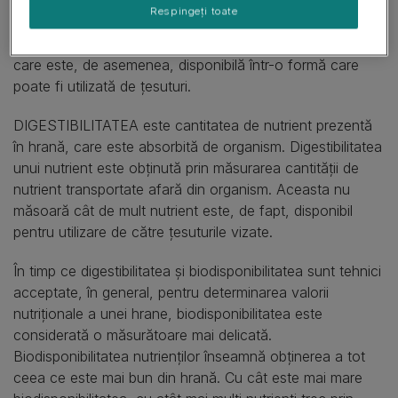
Respingeți toate
BIODISPONIBILITATEA reprezintă cantitatea de nutrient
care este absorbită din tractul intestinal (sau digestiv) şi
care este, de asemenea, disponibilă într-o formă care
poate fi utilizată de ţesuturi.
DIGESTIBILITATEA este cantitatea de nutrient prezentă
în hrană, care este absorbită de organism. Digestibilitatea
unui nutrient este obţinută prin măsurarea cantităţii de
nutrient transportate afară din organism. Aceasta nu
măsoară cât de mult nutrient este, de fapt, disponibil
pentru utilizare de către ţesuturile vizate.
În timp ce digestibilitatea şi biodisponibilitatea sunt tehnici
acceptate, în general, pentru determinarea valorii
nutriţionale a unei hrane, biodisponibilitatea este
considerată o măsurătoare mai delicată.
Biodisponibilitatea nutrienţilor înseamnă obţinerea a tot
ceea ce este mai bun din hrană. Cu cât este mai mare