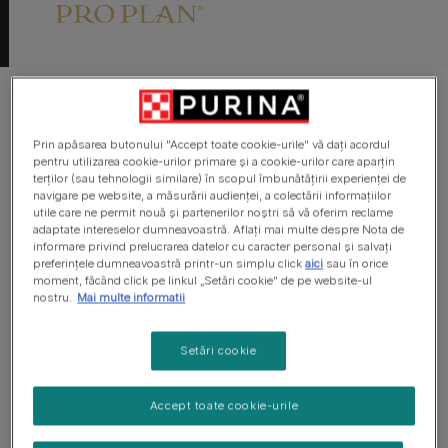
Prin apăsarea butonului "Accept toate cookie-urile" vă dați acordul
Purina a demonstrat că utilizarea
pentru utilizarea cookie-urilor primare și a cookie-urilor care aparțin
bucăţilor selectate de pui proaspăt
terților (sau tehnologii similare) în scopul îmbunătățirii experienței de
navigare pe website, a măsurării audienței, a colectării informațiilor
congelat oferă o digestie mai bună a
utile care ne permit nouă și partenerilor noștri să vă oferim reclame
proteinelor şi a grăsimilor şi o
adaptate intereselor dumneavoastră. Aflați mai multe despre Nota de
informare privind prelucrarea datelor cu caracter personal și salvați
disponibilitate mai mare a aminoacizilor
preferințele dumneavoastră printr-un simplu click
aici
sau în orice
în comparaţie cu făina din carne de
moment, făcând click pe linkul „Setări cookie” de pe website-ul
nostru.
Mai multe informatii
pasăre (datele din fişier).
Setări cookie
Nu este suficient să ştii cât nutrient se află într-un anumit
tip de hrană, ci mai degrabă ce cantitate din acel nutrient
Accept toate cookie-urile
este biodisponibilă.