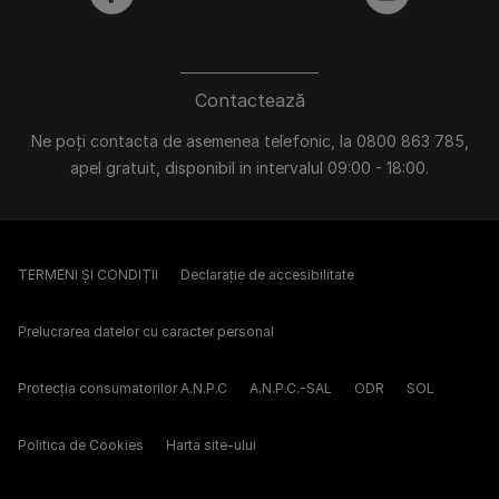
facebook
youtube
Contactează
Ne poți contacta de asemenea telefonic, la 0800 863 785,
apel gratuit, disponibil in intervalul 09:00 - 18:00.
TERMENI ȘI CONDIȚII
Declarație de accesibilitate
Prelucrarea datelor cu caracter personal
Protecția consumatorilor A.N.P.C
A.N.P.C.-SAL
ODR
SOL
Politica de Cookies
Harta site-ului