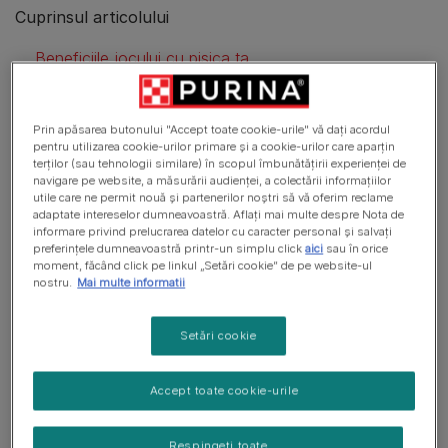
Cuprinsul articolului
Beneficiile jocului cu pisica ta
Ajută să-și exprime instinctele de vânătoare
Prin apăsarea butonului "Accept toate cookie-urile" vă dați acordul
Stimulare psihică și fizică
pentru utilizarea cookie-urilor primare și a cookie-urilor care aparțin
terților (sau tehnologii similare) în scopul îmbunătățirii experienței de
Joacă ca o formă de exercițiu pentru pisici
navigare pe website, a măsurării audienței, a colectării informațiilor
utile care ne permit nouă și partenerilor noștri să vă oferim reclame
De ce ar trebui să folosești jocurile de-a ascunselea cu pisicile?
adaptate intereselor dumneavoastră. Aflați mai multe despre Nota de
informare privind prelucrarea datelor cu caracter personal și salvați
Jucării de casă pentru puii de pisică
preferințele dumneavoastră printr-un simplu click
aici
sau în orice
moment, făcând click pe linkul „Setări cookie” de pe website-ul
nostru.
Mai multe informatii
De ce unele pisici sunt mai active decât altele?
Redirecționarea agresivității jucăușe
Setări cookie
Păstrează-ți pisica sănătoasă prin joacă
Accept toate cookie-urile
Respingeți toate