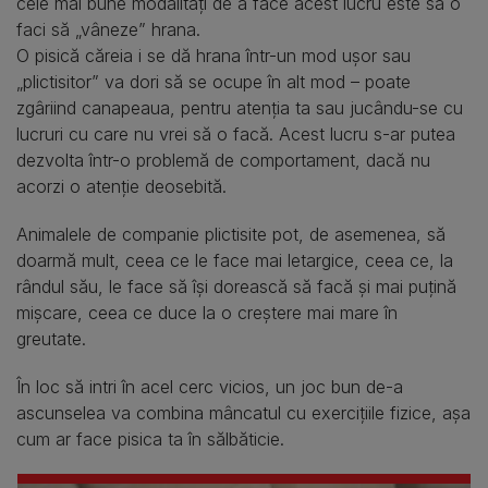
cele mai bune modalități de a face acest lucru este să o
faci să „vâneze” hrana.
O pisică căreia i se dă hrana într-un mod ușor sau
„plictisitor” va dori să se ocupe în alt mod – poate
zgâriind canapeaua, pentru atenția ta sau jucându-se cu
lucruri cu care nu vrei să o facă. Acest lucru s-ar putea
dezvolta într-o problemă de comportament, dacă nu
acorzi o atenție deosebită.
Animalele de companie plictisite pot, de asemenea, să
doarmă mult, ceea ce le face mai letargice, ceea ce, la
rândul său, le face să își dorească să facă și mai puțină
mișcare, ceea ce duce la o creștere mai mare în
greutate.
În loc să intri în acel cerc vicios, un joc bun de-a
ascunselea va combina mâncatul cu exercițiile fizice, așa
cum ar face pisica ta în sălbăticie.