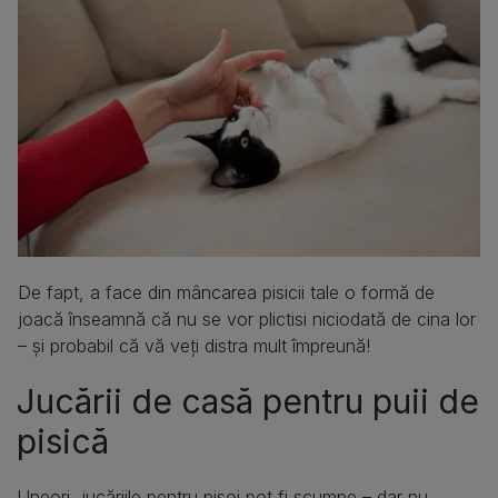
De fapt, a face din mâncarea pisicii tale o formă de
joacă înseamnă că nu se vor plictisi niciodată de cina lor
– și probabil că vă veți distra mult împreună!
Jucării de casă pentru puii de
pisică
Uneori, jucăriile pentru pisoi pot fi scumpe – dar nu