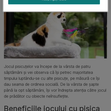
Jocul pisicuțelor va începe de la vârsta de patru
săptămâni și vei observa că își petrec majoritatea
timpului luptându-se cu alte pisicuțe, pe măsură ce își
dau seama de ordinea socială. De la vârsta de șapte
până la opt săptămâni, își vor îndrepta atenția către jocul
de prădător cu obiecte neînsuflețite.
Beneficiile jocului cu pisica