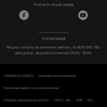
Purina în social media
facebook
youtube
Contactează
Ne poți contacta de asemenea telefonic, la 0800 863 785,
apel gratuit, disponibil in intervalul 09:00 - 18:00.
TERMENI ȘI CONDIȚII
Declarație de accesibilitate
Prelucrarea datelor cu caracter personal
Protecția consumatorilor A.N.P.C
A.N.P.C.-SAL
ODR
SOL