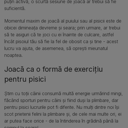
puțin activă, o scurtă sesiune de joacă ar trebui să fie
suficientă.
Momentul maxim de joacă al puiului sau al pisicii este de
obicei dimineața devreme și seara; prin urmare, ar trebui
să te asiguri că te joci cu ei înainte de culcare, astfel
încât pisoiul tău să fie la fel de obosit ca și tine - acest
lucru va ajuta, de asemenea, să oprești mieunatul
noaptea.
Joacă ca o formă de exercițiu
pentru pisici
Știm cu toții câinii consumă multă energie urmărind mingi,
făcând sporturi pentru câini și fiind duși la plimbare, dar
pentru pisici lucrurile pot fi diferite. Nu mulți dintre noi își
scot prietenii felini la plimbare și, de cele mai multe ori, ei
ar putea face orice - de la întinderea în grădină până la
somnul la soare!