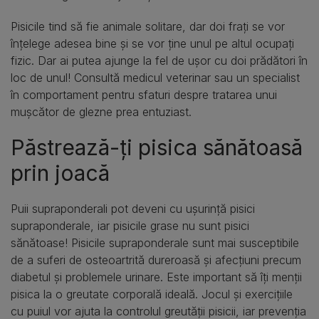
Pisicile tind să fie animale solitare, dar doi frați se vor
înțelege adesea bine și se vor ține unul pe altul ocupați
fizic. Dar ai putea ajunge la fel de ușor cu doi prădători în
loc de unul! Consultă medicul veterinar sau un specialist
în comportament pentru sfaturi despre tratarea unui
mușcător de glezne prea entuziast.
Păstrează-ți pisica sănătoasă
prin joacă
Puii supraponderali pot deveni cu ușurință pisici
supraponderale, iar pisicile grase nu sunt pisici
sănătoase! Pisicile supraponderale sunt mai susceptibile
de a suferi de osteoartrită dureroasă și afecțiuni precum
diabetul și problemele urinare. Este important să îți menții
pisica la o greutate corporală ideală. Jocul și exercițiile
cu puiul vor ajuta la controlul greutății pisicii, iar prevenția