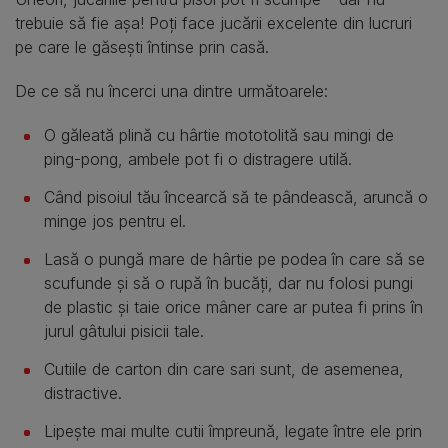
trebuie să fie așa! Poți face jucării excelente din lucruri
pe care le găsești întinse prin casă.
De ce să nu încerci una dintre următoarele:
O găleată plină cu hârtie mototolită sau mingi de
ping-pong, ambele pot fi o distragere utilă.
Când pisoiul tău încearcă să te pândească, aruncă o
minge jos pentru el.
Lasă o pungă mare de hârtie pe podea în care să se
scufunde și să o rupă în bucăți, dar nu folosi pungi
de plastic și taie orice mâner care ar putea fi prins în
jurul gâtului pisicii tale.
Cutiile de carton din care sari sunt, de asemenea,
distractive.
Lipește mai multe cutii împreună, legate între ele prin