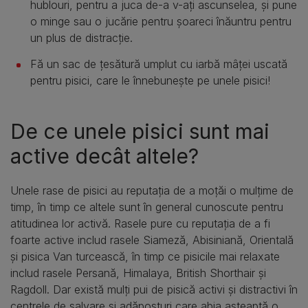
hublouri, pentru a juca de-a v-ați ascunselea, și pune
o minge sau o jucărie pentru șoareci înăuntru pentru
un plus de distracție.
Fă un sac de țesătură umplut cu iarbă mâței uscată
pentru pisici, care le înnebunește pe unele pisici!
De ce unele pisici sunt mai
active decât altele?
Unele rase de pisici au reputația de a moțăi o mulțime de
timp, în timp ce altele sunt în general cunoscute pentru
atitudinea lor activă. Rasele pure cu reputația de a fi
foarte active includ rasele Siameză, Abisiniană, Orientală
și pisica Van turcească, în timp ce pisicile mai relaxate
includ rasele Persană, Himalaya, British Shorthair și
Ragdoll. Dar există mulți pui de pisică activi și distractivi în
centrele de salvare și adăposturi care abia așteaptă o