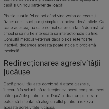
casă și un nou partener de joacă!
Pisicile sunt la fel ca noi când vine vorba de exerciții
fizice: unele sunt pur și simplu mai active decât altele. Cu
toate acestea, nu este normal ca pisica ta să doarmă tot
timpul și să nu fie interesată să interacționeze cu tine.
Consultă medicul veterinar dacă pisica este foarte
inactivă, deoarece aceasta poate indica o problemă
medicală.
Redirecționarea agresivității
jucăușe
Dacă pisoiul tău este dornic să-ți atace gleznele,
încearcă în schimb să redirecționezi acest comportament
către jucăriile pentru pisoi. Dacă ai doar un pisoi, s-ar
putea să fii tentat să alegi un altul pentru a rezolva
această agresivitate jucăușă.