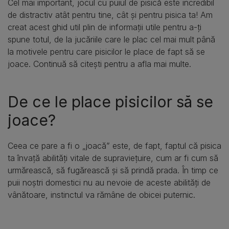
Cel mai important, jocul cu puiul de pisică este incredibil
de distractiv atât pentru tine, cât și pentru pisica ta! Am
creat acest ghid util plin de informații utile pentru a-ți
spune totul, de la jucăriile care le plac cel mai mult până
la motivele pentru care pisicilor le place de fapt să se
joace. Continuă să citești pentru a afla mai multe.
De ce le place pisicilor să se
joace?
Ceea ce pare a fi o „joacă” este, de fapt, faptul că pisica
ta învață abilități vitale de supraviețuire, cum ar fi cum să
urmărească, să fugărească și să prindă prada. În timp ce
puii noștri domestici nu au nevoie de aceste abilități de
vânătoare, instinctul va rămâne de obicei puternic.