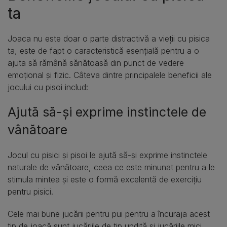
ta
Joaca nu este doar o parte distractivă a vieții cu pisica
ta, este de fapt o caracteristică esențială pentru a o
ajuta să rămână sănătoasă din punct de vedere
emoțional și fizic. Câteva dintre principalele beneficii ale
jocului cu pisoi includ:
Ajută să-și exprime instinctele de
vânătoare
Jocul cu pisici și pisoi le ajută să-și exprime instinctele
naturale de vânătoare, ceea ce este minunat pentru a le
stimula mintea și este o formă excelentă de exercițiu
pentru pisici.
Cele mai bune jucării pentru pui pentru a încuraja acest
tip de joacă sunt jucăriile de tip undiță și jucăriile mici,