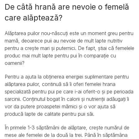
De câtă hrană are nevoie o femelă
care alăptează?
Alăptarea puilor nou-născuți este un moment greu pentru
mamă, deoarece puii au nevoie de mult lapte nutritiv
pentru a crește mari și puternici. De fapt, știai că femelele
produc mai mult lapte pentru pui în comparație cu
oamenii?
Pentru a ajuta la obținerea energiei suplimentare pentru
alăptarea puilor, continuă să îi oferi femelei hrana
specializată pentru pui pe care i-ai oferit-o și pe perioada
sarcinii. Conținutul bogat în calorii și nutrienții adăugați îi
vor da putere proaspetei mămici și o vor ajuta să
producă lapte de calitate pentru puii săi.
În primele 1-3 săptămâni de alăptare, crește numărul de
mese ale femelei de la două la trei. Până în săptămâna