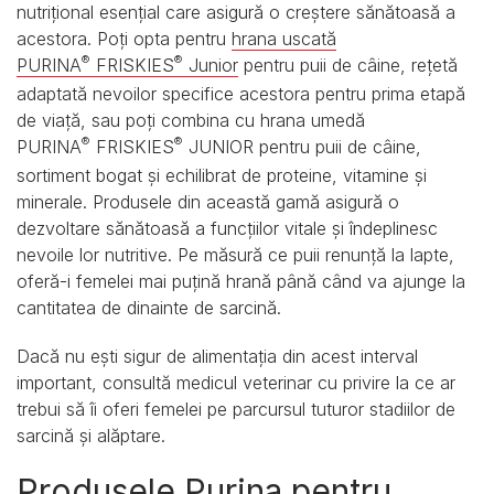
nutrițional esențial care asigură o creștere sănătoasă a
acestora. Poți opta pentru
hrana uscată
®
®
PURINA
FRISKIES
Junior
pentru puii de câine, rețetă
adaptată nevoilor specifice acestora pentru prima etapă
de viață, sau poți combina cu hrana umedă
®
®
PURINA
FRISKIES
JUNIOR pentru puii de câine,
sortiment bogat și echilibrat de proteine, vitamine și
minerale. Produsele din această gamă asigură o
dezvoltare sănătoasă a funcțiilor vitale și îndeplinesc
nevoile lor nutritive. Pe măsură ce puii renunță la lapte,
oferă-i femelei mai puțină hrană până când va ajunge la
cantitatea de dinainte de sarcină.
Dacă nu ești sigur de alimentația din acest interval
important, consultă medicul veterinar cu privire la ce ar
trebui să îi oferi femelei pe parcursul tuturor stadiilor de
sarcină și alăptare.
Produsele Purina pentru