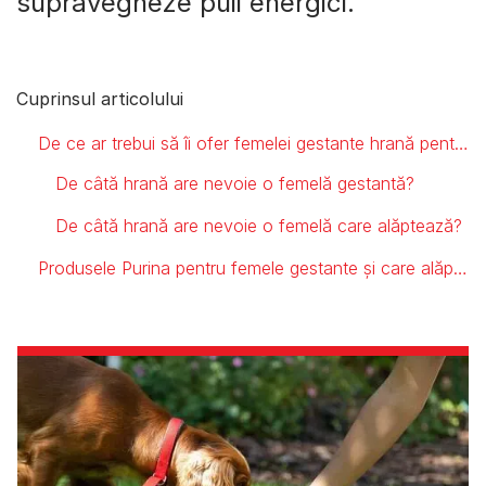
supravegheze puii energici.
Cuprinsul articolului
De ce ar trebui să îi ofer femelei gestante hrană pentru pui?
De câtă hrană are nevoie o femelă gestantă?
De câtă hrană are nevoie o femelă care alăptează?
Produsele Purina pentru femele gestante și care alăptează