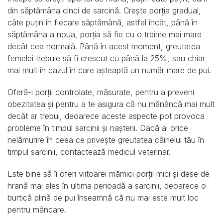
din săptămâna cinci de sarcină. Crește porția gradual,
câte puțin în fiecare săptămână, astfel încât, până în
săptămâna a noua, porția să fie cu o treime mai mare
decât cea normală. Până în acest moment, greutatea
femelei trebuie să fi crescut cu până la 25%, sau chiar
mai mult în cazul în care așteaptă un număr mare de pui.
Oferă-i porții controlate, măsurate, pentru a preveni
obezitatea și pentru a te asigura că nu mănâncă mai mult
decât ar trebui, deoarece aceste aspecte pot provoca
probleme în timpul sarcinii și nașterii. Dacă ai orice
nelămurire în ceea ce privește greutatea câinelui tău în
timpul sarcinii, contactează medicul veterinar.
Este bine să îi oferi viitoarei mămici porții mici și dese de
hrană mai ales în ultima perioadă a sarcinii, deoarece o
burtică plină de pui înseamnă că nu mai este mult loc
pentru mâncare.