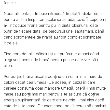
femelei.
Noua alimentație trebuie introdusă treptat în dieta femelei
pentru a lăsa timp stomacului să se adapteze. Începe prin
a-i introduce hrana pentru pui în dieta obișnuită, câte
puțin de fiecare dată, pe parcursul unei săptămâni, până
când sortimentele de hrană au fost complet schimbate
între ele.
Ține cont de talia câinelui și de preferințe atunci când
alegi sortimentul de hrană pentru pui pe care vrei să i-l
oferi.
Per porție, hrana uscată conține un număr mai mare de
calorii decât cea umedă. De aceea, în cazul în care
câinele consumă doar mâncare umedă, oferă-i mai multe
mese sau porții mai mari pentru a te asigura că obține
energia suplimentară de care are nevoie – mai ales dacă
este de talie mare. De asemenea, poți încerca să combini