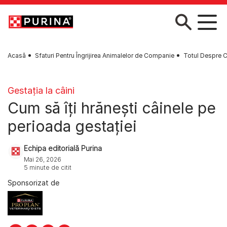
Skip to main content
Acasă
Sfaturi Pentru Îngrijirea Animalelor de Companie
Totul Despre C
Gestaţia la câini
Cum să îți hrănești câinele pe
perioada gestației
Echipa editorială Purina
Mai 26, 2026
5 minute de citit
Sponsorizat de