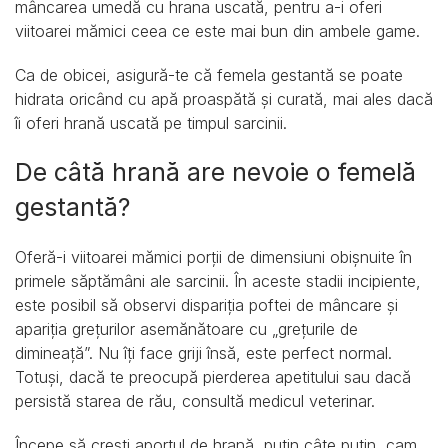
mâncarea umedă cu hrana uscată, pentru a-i oferi
viitoarei mămici ceea ce este mai bun din ambele game.
Ca de obicei, asigură-te că femela gestantă se poate
hidrata oricând cu apă proaspătă și curată, mai ales dacă
îi oferi hrană uscată pe timpul sarcinii.
De câtă hrană are nevoie o femelă
gestantă?
Oferă-i viitoarei mămici porții de dimensiuni obișnuite în
primele săptămâni ale sarcinii. În aceste stadii incipiente,
este posibil să observi dispariția poftei de mâncare și
apariția grețurilor asemănătoare cu „grețurile de
dimineață”. Nu îți face griji însă, este perfect normal.
Totuși, dacă te preocupă pierderea apetitului sau dacă
persistă starea de rău, consultă medicul veterinar.
Începe să crești aportul de hrană, puțin câte puțin, cam