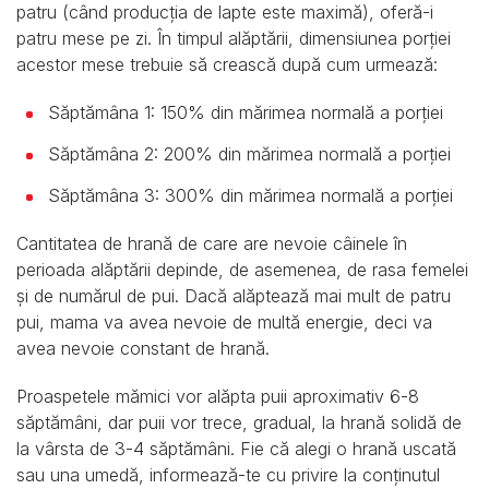
patru (când producția de lapte este maximă), oferă-i
patru mese pe zi. În timpul alăptării, dimensiunea porției
acestor mese trebuie să crească după cum urmează:
Săptămâna 1: 150% din mărimea normală a porției
Săptămâna 2: 200% din mărimea normală a porției
Săptămâna 3: 300% din mărimea normală a porției
Cantitatea de hrană de care are nevoie câinele în
perioada alăptării depinde, de asemenea, de rasa femelei
și de numărul de pui. Dacă alăptează mai mult de patru
pui, mama va avea nevoie de multă energie, deci va
avea nevoie constant de hrană.
Proaspetele mămici vor alăpta puii aproximativ 6-8
săptămâni, dar puii vor trece, gradual, la hrană solidă de
la vârsta de 3-4 săptămâni. Fie că alegi o hrană uscată
sau una umedă, informează-te cu privire la conținutul